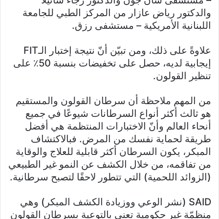
– مستشفى سان جون والدكتور رجاء شاتيلا
والدكتور رياض عازار من المركز الطبي للجامعة
اللبنانية الأمريكية – مستشفى رزق.
علاوةً على ذلك، ومن تبيّن أنّ نتيجة إختبار الـFIT
إيجابية لديه، حصل على تخفيضات بنسبة 50٪ على
تنظير القولون.
من المهم ملاحظة أن سرطان القولون والمستقيم
هو ثالث أكثر أنواع السرطانات شيوعًا في جميع
أنحاء العالم وأنّ الاختبارات المنتظمة هي أفضل
طريقة لحماية نفسك من المرض. فبالاكتشاف
المبكر، يكون السرطان أكثر قابلية للعلاج والوقاية
من تفاقمه، من خلال الكشف عن النمو غير الطبيعي
(الزوائد اللحمية) التي تتطور لاحقًا لتصبح سرطانية.
SAID (نشر الوعي ووزيادة الكشف المبكر) وهي
منظمّة غير حكومية تعنى بالتوعية بسرطان القولون