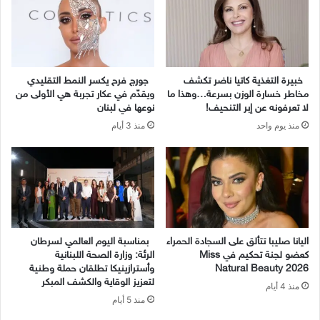
خبيرة التغذية كاتيا ناضر تكشف
جورج فرح يكسر النمط التقليدي
مخاطر خسارة الوزن بسرعة…وهذا ما
ويقدّم في عكار تجربة هي الأولى من
لا تعرفونه عن إبر التنحيف!
نوعها في لبنان
منذ يوم واحد
منذ 3 أيام
اليانا صليبا تتألق على السجادة الحمراء
بمناسبة اليوم العالمي لسرطان
كعضو لجنة تحكيم في Miss
الرئة: وزارة الصحة اللبنانية
Natural Beauty 2026
وأسترازينيكا تطلقان حملة وطنية
لتعزيز الوقاية والكشف المبكر
منذ 4 أيام
منذ 5 أيام