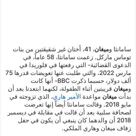
سامانثا و
ميغان
، 41، أختان غير شقيقتين من بنات
توماس ماركل. زعمت سامانثا، 58 عاماً، في
الدعوى القضائية- التي رفعتها في فلوريدا في
مارس 2022، والتي طلبت عنها تعويضات قدرها 75
ألف دولار، حسبما ذكرت BBC- أنها كانت
و
ميغان
قريبتين أثناء الطفولة، لكنهما ابتعدتا بعد أن
بدأت
ميغان
مواعدة
الأمير هاري
، الذي تزوجته في
مايو 2018. وقالت سامانثا أيضاً إنها تعرضت
لصحافة سلبية بعد أن قالت في مقابلة في ديسمبر
2018 أن والدهما كان ينبغي أن يكون في حفل
زفاف ميغان وهاري الملكي.