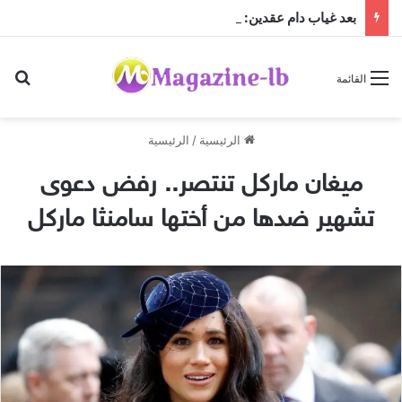
بعد غياب دام عقدين: “فرقة الجاهلية للفنون الشعبية” تعود إلى الساحة الفنية والمسرحية وتطلق “مهرجان صيف الجاهلية 2026”
بح
القائمة
الرئيسية
/
الرئيسية
ميغان ماركل تنتصر.. رفض دعوى
تشهير ضدها من أختها سامنثا ماركل