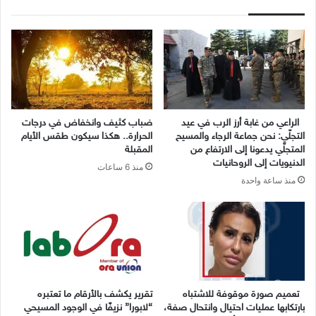
الراعي من غابة أرز الرب في عيد
ضباب كثيف وانخفاض في درجات
التجلّي: نحن جماعة الرجاء والمسيح
الحرارة.. هكذا سيكون طقس الأيام
المتجلّي يدعونا إلى الارتفاع من
المقبلة
الدنيويات إلى الروحانيات
منذ 6 ساعات
منذ ساعة واحدة
تعميم صورة موقوفة للاشتباه
تقرير يكشف بالأرقام ما تعتبره
بارتكابها عمليات احتيال وانتحال صفة،
“لابورا” نزيفًا في الوجود المسيحي