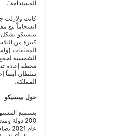
المستدامة”.
كانت ولازلت جه
انسجاماً مع مف
بيبسيكو بشكل و
كبيرة من البلا
محطة إعادة تدو
سلطان أيضاً إح
المملكة.
حول بيبسيكو
يستمتع المستهل
200 دولة و