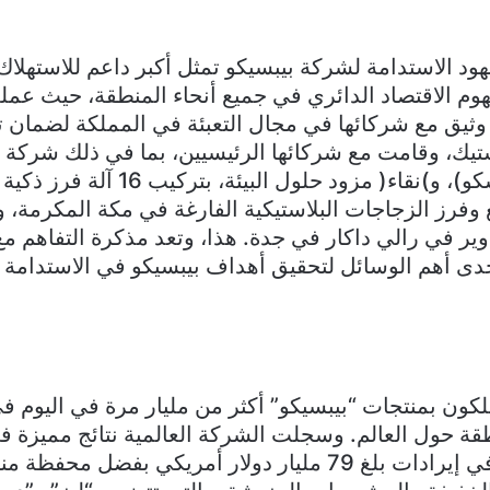
ود الاستدامة لشركة بيبسيكو تمثل أكبر داعم للاستهلاك 
هوم الاقتصاد الدائري في جميع أنحاء المنطقة، حيث ع
ثيق مع شركائها في مجال التعبئة في المملكة لضمان ت
ستيك، وقامت مع شركائها الرئيسيين، بما في ذلك شركة 
المخلفات (واسكو)، و)نقاء( مزود حلول الب
ير في رالي داكار في جدة. هذا، وتعد مذكرة التفاهم مع 
دى أهم الوسائل لتحقيق أهداف بيبسيكو في الاستدامة ا
كون بمنتجات “بيبسيكو” أكثر من مليار مرة في اليوم ف
منطقة حول العالم. وسجلت الشركة العالمية نتائج مميزة ف
عام 2021 بصافي إيرادات بلغ 79 مليار دولار أمريكي بفضل مح