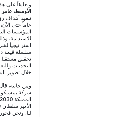
وتعليقاً على ه
الأوسط، عامر 
عاماً حتى الآن
المؤسسات التعل
استراتيجياً لش
سلسلة قيمة دائ
تحقيق مستقبل خ
التحديات وللتعم
خلال تطوير الب
ومن جانبه،
قال
شركة بيبسيكو ض
الأمير سلطان تج
لنا، ونحن فخور