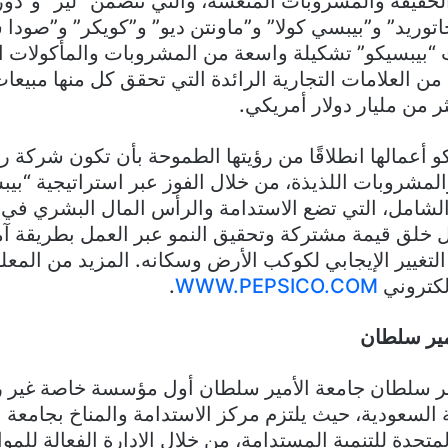
لخفيفة والمشروبات المنعشة، والتي تتضمن “ليز” و”دو
وريد” و”بيبسي كولا” و”ماونتن ديو” و”كويكر” و”صودا س
“بيبسيكو” تشكيلة واسعة من المشروبات والمأكولات ا
من العلامات التجارية الرائدة التي تحقق كل منها مبيعا
ثر من مليار دولار أمريكي.
 أعمالها انطلاقًا من رؤيتها الطموحة بأن تكون شركة رائ
المشروبات اللذيذة، من خلال الفوز عبر استراتيجية “بيبس
ل الشامل، التي تضع الاستدامة والرأس المال البشري ف
خلق قيمة مشتركة وتحقيق النمو عبر العمل بطريقة آمن
التغيير الإيجابي لكوكب الأرض وسكانه. المزيد من المع
لكتروني
WWW.PEPSICO.COM
.
مير سلطان
مير سلطان جامعة الأمير سلطان أول مؤسسة خاصة غير 
ة السعودية، حيث يلتزم مركز الاستدامة والمناخ بجامعة 
متحدة للتنمية المستدامة، من خلال الإدارة الفعالة للم