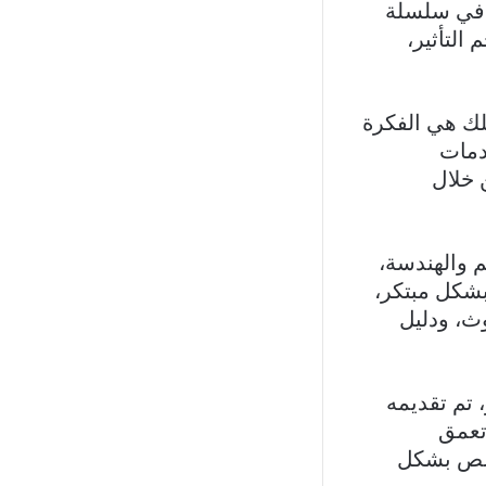
ل في سلسلة
التأثير،
لك هي الفكرة
دمات
 خلال
يم والهندسة،
بشكل مبتكر،
وث، ودليل
فز، تم تقديمه
تعمق
N، وذلك بهدف التخلص بشكل