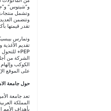
من المأكولات ا
و”شيتوس” و”جات
وتشمل منتجات 
وتتضمن العديد 
تقدر قيمتها بأك
وتمارس بيبسيكو
تقديم الأغذية و
PEP+ للتحو
الشركة من أجل 
الكوكب وإلهام 
على الموقع الإ
حول جامعة الا
تعد جامعة الأ
المملكة العربي
بأهداف الأمم ال