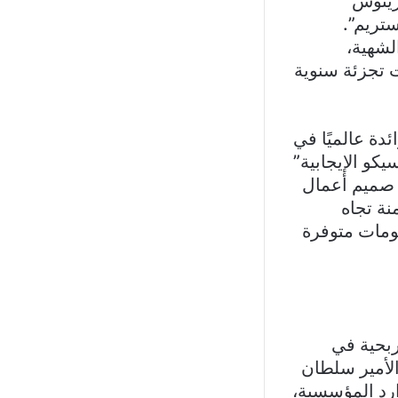
ريتوس”
تريم”.
لشهية،
ت تجزئة سنوية
دة عالميًا في
يكو الإيجابية”
ي صميم أعمال
ة تجاه
لومات متوفرة
ربحية في
الأمير سلطان
وارد المؤسسية،