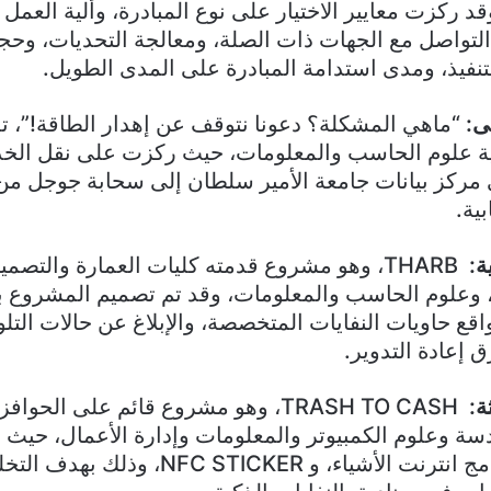
وقد ركزت معايير الاختيار على نوع المبادرة، وألية العم
التواصل مع الجهات ذات الصلة، ومعالجة التحديات، وحجم 
تنفيذ، ومدى استدامة المبادرة على المدى الطويل.
ى
:
“ماهي المشكلة؟ دعونا نتوقف عن إهدار الطاقة!”، ت
لية علوم الحاسب والمعلومات، حيث ركزت على نقل الخ
مركز بيانات جامعة الأمير سلطان إلى سحابة جوجل من
ية.
ة
:
THARB، وهو مشروع قدمته كليات العمارة والتصم
، وعلوم الحاسب والمعلومات، وقد تم تصميم المشروع 
قع حاويات النفايات المتخصصة، والإبلاغ عن حالات التل
إعادة التدوير.
ة
:
TRASH TO CASH، وهو مشروع قائم على الحوا
دسة وعلوم الكمبيوتر والمعلومات وإدارة الأعمال، حيث 
المشروع في دمج انترنت الأشياء، و FC STICKER