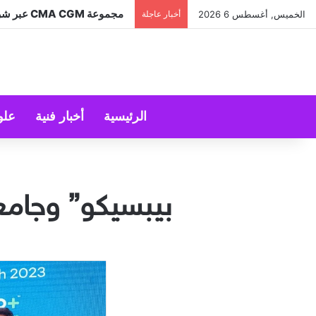
مجموعة CMA CGM عبر شركتها التابعة CEVA Logistics تُنجز الاستحواذ على مجموعة فتّال
الخميس, أغسطس 6 2026
أخبار عاجلة
الرئيسية
أخبار فنية
علو
بيبسيكو” وجامع