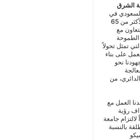
قة الشرق
السعودي في
تنفيذ أهداف رؤية المملكة 2030، وذلك لبناء مستقبل أخضر للمملكة. لأكثر من 65
تعاون مع
 الطموحة
، وذلك انطلاقاً من مبادرتنا PEPSICO POSITIVE (PEP +)، التي تمثل تحولاً
عمل على بناء
ودنا نحو
عالجة
الدائري، من
نا العمل مع
اف رؤية
اً لالتزام جامعة
لقة بالنسبة
يكو