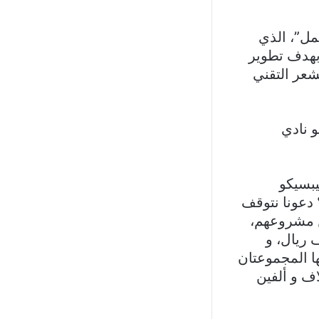
مل”، الذي
بهدف تطوير
شعر التقني
و نادي
يبسيكو
دعونا نتوقف
ن مشروعهم،
 ريال، و
ها المجموعتان
اف و ألفين