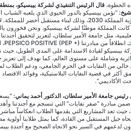
ذه الخطوة،
قال الرئيس التنفيذي لشركة بيبسيكو، بمنط
شيخ
:
“تؤمن بيبسيكو بالدور الحيوي الذي يلعبه الشباب 
، كانت المملكة موطنًا لشركة بيبسيكو، ونحن فخورون بال
يمية، مثل جامعة الأمير سلطان، لتعزيز لتحقيق أجندتنا
للاستدامة
ركة بيبسيكو لقيادة الاستدامة على المدى الطويل، حيث ن
رية وشاملة على مستوى العالم، كما نهدف إلى تعزيز جه
الي من النفايات في الحرم الجامعي، ودعم الطلاب لم
ق أكثر في قضية النفايات البلاستيكية، وفوائد الاقتصاد 
حث الأكاديمي”.
 رئيس جامعة الأمير سلطان، الدكتور أحمد يماني
:
“يسعد
من مبادرة “صفر نفايات” التي تنسجم مع أجندتنا وأهد
المملكة 2030، حيث تعد المشاريع التي يقدمها الطلاب انعكاساً مباشر
اه جيل المستقبل من القادة، كما يمثل طلابنا أولوية مط
ون لدعمهم في السير نحو الاتجاه الصحيح مع أجندة بيبس