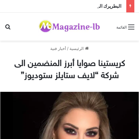
البطريرك الراعي يستقبل المطران كريستوف القسيس قبيل تسلّمه مهمته الجديدة لدى الأمم المتحدة
بح
القائمة
الرئيسية
/
أخبار فنية
كريستينا صوايا أبرز المنضمين الى
شركة “لايف ستايلز ستوديوز”