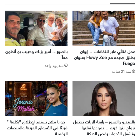
عمل غنائي عابر للثقافات… إيوان
بالصور… أمير يزبك وحبيب بو أنطون
يطلق جديده مع Flowy Zoe بعنوان
معاً
Fuego
منذ يوم واحد
منذ 21 ساعة
بالفيديو والصور – رابعة الزيات تحتفل
جوانا ملاح تستعد لإطلاق “بكلمة ”
بزواج ابنها كريم …دموعها تغلبها
قريبًا في الأسواق العربية والمنصات
وتشعل الأجواء برقص الدبكة
الرقمية