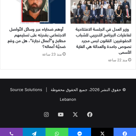
وزير العدل في الجلسة الافتتاحية
أوهم ضحاياه عبر وسائل التّواصل
لفاعليات البرنامج التدريبي للشباب
الاجتماعي بقدرته على تسليمهم
الحقوقيين: القانون لبس مجرد
مطابخ و”أعمال نجارة”، هل من وقع
نصوص جامدة والعدالة هي الغاية
ضحيّة أعماله؟
الأسمى
منذ 23 ساعة
منذ 22 ساعة
© حقوق النشر 2026، جميع الحقوق محفوظة |
Source Solutions
Lebanon
فيسبوك
X
يوتيوب
انستقرام