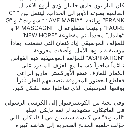
كان الباريتون فادي جانبار يؤدي أروع الأعمال
العالمية بصوته الأوبرالي الجذاب، ليتنقل بين ” “C
FRANK” ورائعة “AVE MARIA” ” شوبرت”، و “G
FAURE” وبينهما مقطوعة ل “P MASCAGNI”و
“هاندل” مجدداً، ثم مقطوعة “NEW HOPE”
للمؤلف الموسيقي إياد كنعان التي تضمنت أبعاداً
موسيقية ملؤها الأمل. وأضفت معزوفة
“ASPIRATION” للمؤلفة الموسيقية هبة القواس
تناغماً ساحراً لاسيما مع العزف المنفرد على
الكمان للعازف عضو الأوركسترا ماريو الراعي،
فقاطع الحضور المعزوفة بتصفيقهم الحار تأثراً
بوقعها الموسيقي الذي تفاعلوا معه بشكل كبير.
وفي تحية من الكونسرفتوار إلى الكرسي الرسولي
في الفاتيكان، مشهدية لرائعة مايكل أنجلو
“الدينونة” في كنيسة سيستين في الفاتيكان، التي
حوّلت خلفية المذبح الصخرية إلى شاشة كبيرة