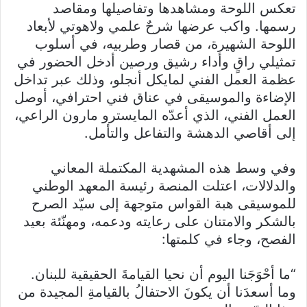
تعكس اللوحة ومشاهدها وتفاصيلها ومقاصد
رسمها. واكب عرضها شرحٌ علمي ولاهوتي لأبعاد
اللوحة الشهيرة، من قصار وطربيه، في أسلوب
تمثيلي راقٍ وأداء رشيق ورصين أدخل الحضور في
عظمة العمل الفني لمايكل أنجلو، وذلك عبر تداخل
الإضاءة والموسيقى في عناق فني احترافي، أوصل
العمل الفني، الذي أعدّه المايسترو مارون الراعي،
إلى أقاصي الدهشة والتفاعل والتأمل.
وفي وسط هذه المشهدية المكتملة المعاني
والدلالات، اعتلت المنصة رئيسة المعهد الوطني
للموسيقى هبة القواس متوجهة إلى سيّد الصرح
بالشكر والامتنان على رعايته ودعمه، ومهنّئة بعيد
الفصح، وجاء في كلمتها:
“ما أحْوَجَنا اليوم أن نحيا القيامةَ الحقيقية للبنان.
وما أسعدَنا أن يكونَ الاحتفالُ بالقيامةِ المجيدة من