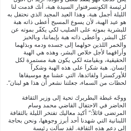
لرئيسة الكونسرفتوار السيدة هبة، أنك قدمت لنا
الليلة أجمل هبة. وهذا العيد المجيد الذي نحتفل به
هو عيد الهبة، لأن يسوع المسيح أعطى ذاته هبة
للبشرية بموته على الصليب لكي يكفّر بموته عن
كل البشر. وأعطى ذاته هبة بإيماننا، وبالخبز
والخمر اللذين حولهما إلى جسده ودمه وبذلهما
وأراقهما لأجل خلاص البشر، وهذه هي الهبة
الحقيقية، وبقيامته لكي يكون هبة مستمرة لكل
إنسان. هبة شكراَ على هذه الهبة وشكراً
للأوركسترا ولقائدها، التي عشنا مع موسيقاها
لحظات من السماء، جعلتنا نشعر أن هذا هو لبنان”.
ووجّه غبطة البطريرك تحية إلى وزير الثقافة
الحاضر في الاحتفال القاضي محمد وسام
المرتضى قائلاً:” أكيد معاليك تفتخر الليلة بالثقافة
اللبنانية التي شهدنا أحد أبرز وجوهها، ونحن بحاجة
إلى دعم هذه الثقافة. لقد سألت رئيسة