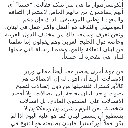
الكونسرفتوار ما هي ميزانيتكم فقالت: “جيبتنا” أي
أنهم يساهمون من مالهم الخاص لاستمرار الثقافة
والمعهد الوطني للموسيقى. لذلك فإن دعم
الموسيقى والثقافة هو أفضل وأكبر عمل في لبنان.
ونحن نعرف وسمعنا ذلك من مختلف الدول العربية
وخاصة دول الخليج العربي وهم يقولون إننا تعلمنا
من لبنان الثقافة والفن. وهذه الرسالة التي حملها
لبنان هي مفخرة لنا جميعاً.
من جهة أخرى يحضر معنا أيضاً معالي وزير
الاتصالات، أريد أن اقول له إن الاتصالات هي
كالأوركسترا، فلنتخيلها من دون إتصالات لتصبح
بصوت واحد. لبنان بحاجة إلى اتصالات، ولا أقصد
الاتصالات على المستوى المادي، بل اتصالات
شخصية. نحن اليوم مشرذمون ومفككون لا
يستطيع أن يستمر لبنان كما هو عليه اليوم اذا لم
يكن فعلاً أوركسترا. فلبنان بطبيعته هو التنوع في