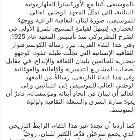
بالموسيقى أتَينا مع الأوركسترا الفلهارمونية
اللبنانية، التي تمثّلُ المعهدَ الوطني العالي
للموسيقى، صورةَ لبنان الثقافية الراقية ووجهَهُ
الحضاري، لِنبتهلَ لقيامةِ المسيح، للمرةِ الأولى في
الصّرح البطريركي منذ تأسيس المعهد عام 1925.
وفي هذا اللقاء الفريد، تبرز رسالة الكونسرفتوار
الثقافية الإنسانية التي تجلّت طيلة عقود، كوجهةٍ
حضارية للحالمين بلبنان الثقافة والإبداع، في مقابل
أصحاب المشاريع التدميرية والإلغائية والغوغائية.
وفي هذا اللقاء التاريخي، رسالةٌ من المعهد
الوطني العالي للموسيقى إلى اللبنانيين وإلى
العالم أن لبنانَ في اتحادِ أبنائه ومؤسساته، قادرٌ أن
يعودَ منارةَ الشرق والشعلةَ الثقافية ولؤلؤةَ
المتوسط.
كما أردنا أن نجددَ عبر هذا اللقاء، الرابطَ التاريخي
الذي يجمع صرحَيْن قدّما الكثير للبنان، روحيّاً