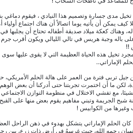
ج للمصاعد في ناطحات السحاب !
خيل مدى جسارة وتصميم هذا النيادي ، فيقوم دماغي بت
 كيف يمكن أن يأتيه يوما اتصالاً أن هناك اجتماع أولياء 
ه، وهناك كعكة ميلاد صديقة أطفاله تحتاج أن يجلبها في
لى باله وجبة هريس في تالي الليالي ويكون أقرب جرم 
!!
مجرد تخيل هذه الحياة العظيمة التي لا يقوى عليها سوى 
لم الإماراتي..
 جيل تربى فترة من العمر على هالة الحلم الأمريكي، 
دة، لكن ما أن اختمرت تجربتنا حتى أدركنا أن بعض الوهم
يئا، مع تفشي الاختلال في منظومة التوازن الاجتماعي
ة شبح الجريمة وتبني مفاهيم يقوم بعض منها على القب
وغيرها من الكوابيس !
ان الحلم الإماراتي يتشكل بهدوء في ذهن الراحل العظي
يان رحمه الله، حيث غرسهُ في أرض ذات زرع، بين رجالا