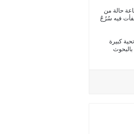
اعة حالة من
أت فيه سُرُجٌ
حية كبيرة
 بالبحوث