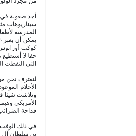
من مجرد الولو
أجد صعوبة في ت
سيناريوهات مثلا
المدرسة لأطفال
يمكن أن يعبر ع
كوكب أورانوس 
حقا لا أستطيع 
التي التقطت الح
لنعترف نحن من
الأحلام الموعو
وتلاشت شيئا فش
الأمريكي وهيمن
فداحة الضرائب 
في ذلك الوقت ك
بن سلطان آل نه