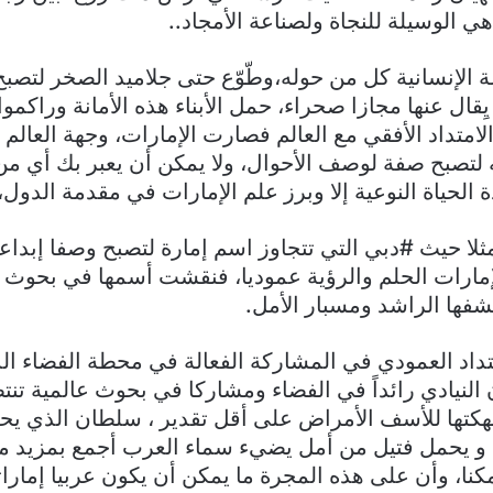
هي الوسيلة للنجاة ولصناعة الأمجاد..
غة الإنسانية كل من حوله،وطّوّع حتى جلاميد الصخر لتصبح
ال عنها مجازا صحراء، حمل الأبناء هذه الأمانة وراكموا
الامتداد الأفقي مع العالم فصارت الإمارات، وجهة العال
ه لتصبح صفة لوصف الأحوال، ولا يمكن أن يعبر بك أي م
دة الحياة النوعية إلا وبرز علم الإمارات في مقدمة الدول، 
مثلا حيث #دبي التي تتجاوز اسم إمارة لتصبح وصفا إبداعيً
إمارات الحلم والرؤية عموديا، فنقشت أسمها في بحوث 
ها الراشد ومسبار الأمل.
تداد العمودي في المشاركة الفعالة في محطة الفضاء ال
النيادي رائداً في الفضاء ومشاركا في بحوث عالمية تنتظ
نهكتها للأسف الأمراض على أقل تقدير ، سلطان الذي يح
و يحمل فتيل من أمل يضيء سماء العرب أجمع بمزيد من 
نا، وأن على هذه المجرة ما يمكن أن يكون عربيا إماراتيًا