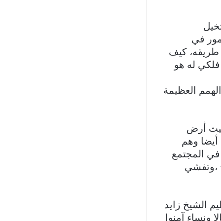
خيل
أمور في
 طريقه، كيف
فلكي له هو
الهمم العظيمة
حيث أرض
 أيضا وهم
 في المجتمع
ح ،وتفشي
م الشيخ زايد
 ونساء آمنوا