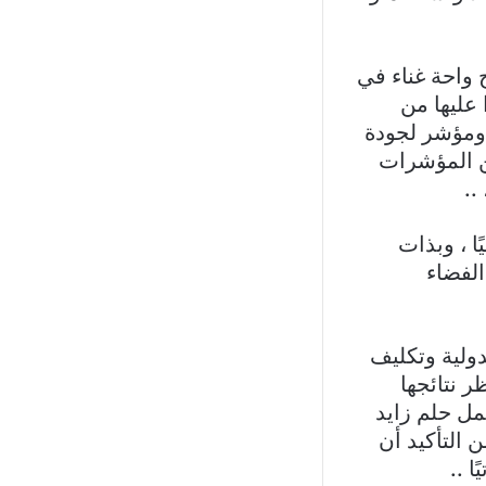
 واحة غناء في
 عليها من
م ومؤشر لجودة
ن المؤشرات
..
ا ، وبذات
الفضاء
دولية وتكليف
ر نتائجها
مل حلم زايد
التأكيد أن
 ..