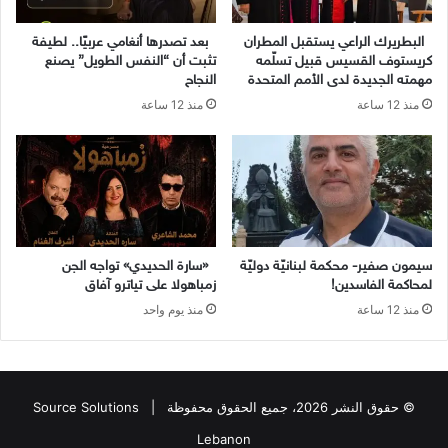
البطريرك الراعي يستقبل المطران
بعد تصدرها أنغامي عربيًا.. لطيفة
كريستوف القسيس قبيل تسلّمه
تثبت أن “النفس الطويل” يصنع
مهمته الجديدة لدى الأمم المتحدة
النجاح
منذ 12 ساعة
منذ 12 ساعة
سيمون صفير- محكمة لبنانيّة دوليّة
«سارة الحديدي» تواجه الجن
لمحاكمة الفاسدين!
زمباهولا على تياترو آفاق
منذ 12 ساعة
منذ يوم واحد
© حقوق النشر 2026، جميع الحقوق محفوظة |
Source Solutions
Lebanon