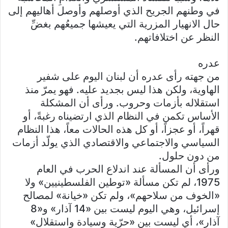
في وطنهم الجريح الذي أوصلهم وأوصل أهاليهم إلى
حال الانهيار المزرية التي يعيشها جميعُهم بغضِّ
النظر عن اختلافاتهم.
عدره
من جهته رأى عدره أن لبنان اليوم على شفير
الهاوية، ولكن هذا ليس بجديد عليه. فهو يمرّ منذ
استقلاله بأزمات وحروب. ورأى أن المشكلة
الأساس تكمن في النظام الذي ارتضيناه رغبةً، أو
قهراً، أو عجزاً، أو كل هذه الحالات معاً، هذا النظام
السياسي والاجتماعي والاقتصادي الذي يولّد أزمات
من دون حلول.
ورأى أن المسألة عند اندلاع الحرب في العام
1975، لم تكن مسألة «توطين الفلسطينيين» ولا
«الخوف من سلاحهم»، ولم تكن «خيانة» لمصالح
إسرائيل، وهي اليوم ليست بين «14 آذار» و«8
آذار»، أي ليست بين «حرّية وسيادة واستقلال»