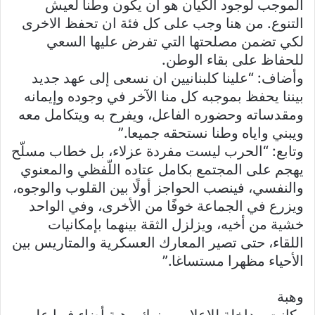
الموجب لوجود الكيان هو ان يكون وطنا لعيش
التنوع. من هنا وجب على كل فئة ان تحفظ الاخرى
لكي تضمن مصلحتها التي تفرض عليها السعي
للحفاظ على بقاء الوطن.
وأضاف: “علينا كلبنانيين ان نسعى إلى عهد جديد
بيننا يحفظ بموجبه كل منا الآخر في وجوده وإيمانه
ومقدساته وحضوره الفاعل، ويفرح به ويتكامل معه
ويبني واياه وطنا نستحقه جميعا.”
وتابع: “الحرب ليست مفردة عزلاء، بل خطاب مسلّح
يهجم على المجتمع بكامل عتاده اللّفظي والمعنوي
والنفسي، فينصب الحواجز أولًا بين القلوب والوجوه،
ويزرع في الجماعة خوفًا من الأخرى، وفي الواحد
خشية من أخيه، ويزلزل الثقة بينهما بإمكانيات
اللقاء، حتى تصير المعارك العسكرية والمتاريس بين
الأحياء مظهرا مستساغا.”
وهبة
وكانت مداخلة للإعلامي يزبك وهبة أضاء فيها على