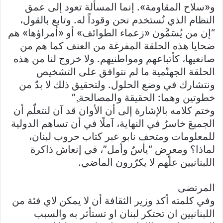
و«سلاح المقاومة». إنما المسألة تعود إلى عمق
النظام الذي نُستخدم نحن وقوداً له. وتابع بالقول،
“إن من يُسَمَّون «زعماء الطوائف» أو «أمراؤها» هم
ضحايا هذه الحلقة المفرغة من العنف كما هم من
صانعيها، كأتباعهم ومواطنيهم. ولا خروج لنا من هذه
الحلقة الجهنّمية ما لم نتوافق على التشخيص
ونتشارك في وضع الحلول. ولتحقيق ذلك لا بدّ من
خطوتين وهما: الحقيقة والمصالحة.ِ”
وختم كلامه بالإشارة إلى أن الأوان قد آن لنتعلّم أن
الجميعَ خاسرٌ في النهاية، آملًا في أن تساهم الدولية
للمعلومات ومتحف نابو عبر كتاب حروب لبنان،
لماذا؟ ومعرض “يأسٌ وأمل”، في إنعاش ذاكرة
اللبنانيين علّهم لا يكرّرون الماضي.
المرتضى
وفي كلمته أكد وزير الثقافة أن لا يمكن لاي فئة من
اللبنانيين ان تحتكر لبنان او تستأثر به والسبب