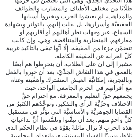
هذا التحدِّي الجِدِّيّ، وهي التي تحتضن في حَرَمها
طلّابًا من مختلف الأطياف والمشارب والطوائف
والمذاهب، لم يعيشوا الحرب ويخبروا أسبابها
الحقيقيَّة وأسرارها، بل نقلت إليهم، بالتواتر وبشهادة
السماع، عبر وجهات نظر أهاليهم أو أقاربهم أو
معارفهم، المتضاربة والمتناقضة، وهي، وإن كانت
تتضمّن جزءا من الحقيقة، إلّا أنَّها تبقى بالتأكيد غريبة
كلّ الغرابة عن الحقيقة الكاملة.
مشيرا إلى ان على الطلاب، أن ينخرطوا هم أيضًا
بالعمق في هذا النقاش الجدِّيّ، بعد أن خبِروا بالفعل
وبالتجربة، إمكانيَّة العيش المشترك وأهمِّيته وغناه
مع أقرانهم في الحرم الجامعي الواحد، حيث
يجمعهم حقُّ التعليم والمعرفة، مع احترام حقِّ
الاختلاف وحرِّيَّة الرأي والتفكير، وتوحِّدُهم الكثيرُ من
القضايا الجوهريَّة والأساسيَّة التي تؤثِّر في مستقبل
كلِّ واحدٍ منهم، بعد أن تيقَّنوا وتلمَّسوا أنَّ تداعياتِ
هذه الحربِ لا تزال ماثلةً بقوَّة في نظام الحكم الذي
تلاها، وسببًا للفساد المستشري وانعدامِ المحاسبة