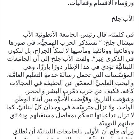
ورؤساء الأقسام وفعاليات.
الأب جلخ
في كلمته، قال رئيس الجامعة الأنطونية الأب
ميشال جلخ: ” نستذكر الحرب الهمجيَّة، في صورها
ووقائعها ووثائقها ومآسيها لا لننكأ الجراح، بل لتكون
في الذكرى عِبر”. ولفت الأب جلخ إلى أن الجامعات
اللبنانيَّة تؤدي في هذا الإطار دورًا بارزًا، وهي
المؤسَّسات التي تحمل رسالةَ خدمةِ التعليم العامَّة،
والبحثِ العلميِّ المعمَّق عن الحقيقة في المجالات
كافة، فكيف عن حرب دمَّرت البشر والحجر،
وشوّهت التاريخ، وقوَّضت الأُخوَّة بين أبناء الوطن
الواحد، ولا تزال مترسّخة في وجدان كلّ لبنانيّ، كما
لا تزال تداعياتها تتحكّم بمفاصل مستقبلهم ودقائق
حياتهم اليوميّة.
ورأى جلخ أن الأَولى بالجامعات اللبنانيَّة أن تُطلق