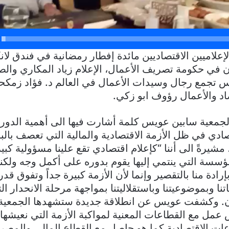
علاميين الاقتصاديين مائدة إفطار رمضانية في فندق لانك
 في حكومة تصريف الأعمال، الإعلام زياد المكاري والص
س تجمع رجال وسيدات الأعمال في العالم د. فؤاد زمك
د والأعمال رؤوف ابو زكي.
لجمعية سابين عويس كلمة أشارت فيها الى أهمية الدور
تصادي في ظل الأزمة الاقتصادية والمالية التي تعصف بالبلا
 مشيرةً الى أننا “كإعلام اقتصادي تقع علينا مسؤولية كب
سسة التي ينتمي إليها يقوم بدوره على أكمل وجه ولكننا
دة منا بالتقصير وإنما لأن الأزمة كبيرة جداً وتفوق قدر
اتنا وبموضوعيتنا وباستقلاليتنا بمواجهة مرحلة الانحدار ال
نان. وكشفت عويس عن انطلاقة جديدة ستشهدها الجمعية
عمل مع القطاعات المعنية لمواكبة الأزمة التي نعيشها ا
ات الاقتصادية كما هو حاصل مع القطاع المالي والمص