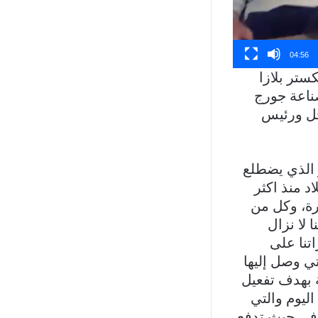
04:56
ستر بلازا
ناعة جورج
حل ورئيس
 الذي يضطلع
د منذ اكثر
يرة، وكل من
 لا نزال
اتنا على
تي وصل إليها
 بهدف تفعيل
ليوم والتي
رفي حيث تدفع