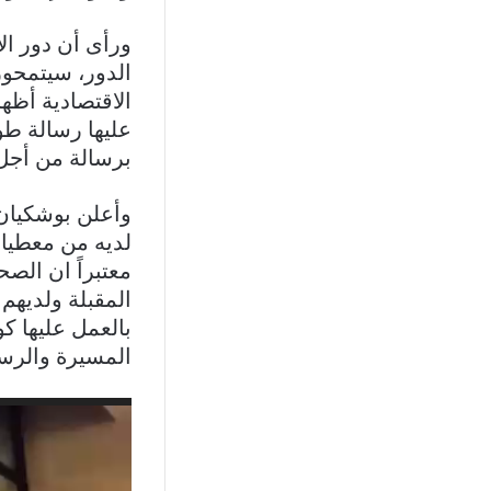
ورأى أن دور ال
الدور، سيتمحور 
الاقتصادية أظه
عليها رسالة طو
برسالة من أجل
وأعلن بوشكيان 
لديه من معطيات
معتبراً ان الصح
المقبلة ولديهم 
بالعمل عليها ك
المسيرة والرسا
مشغل
الفيديو