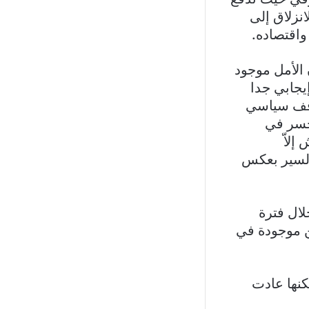
انزلاق إلى
 واقتصاده.
 الأمل موجود
يجابي جدا
وقف سياسي
خسر في
إلاّ
والسير بعكس
لال فترة
كن موجودة في
كنها عادت