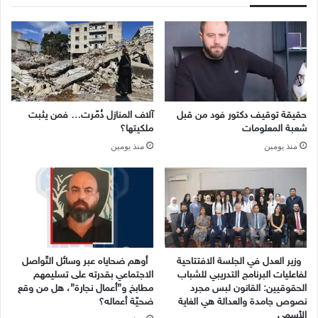
حقيقة توقيف دكتور فود من قبل
آلاف المنازل دُمّرت… فمن يثبت
شعبة المعلومات
ملكيتها؟
منذ يومين
منذ يومين
وزير العدل في الجلسة الافتتاحية
أوهم ضحاياه عبر وسائل التّواصل
لفاعليات البرنامج التدريبي للشباب
الاجتماعي بقدرته على تسليمهم
الحقوقيين: القانون لبس مجرد
مطابخ و”أعمال نجارة”، هل من وقع
نصوص جامدة والعدالة هي الغاية
ضحيّة أعماله؟
الأسمى