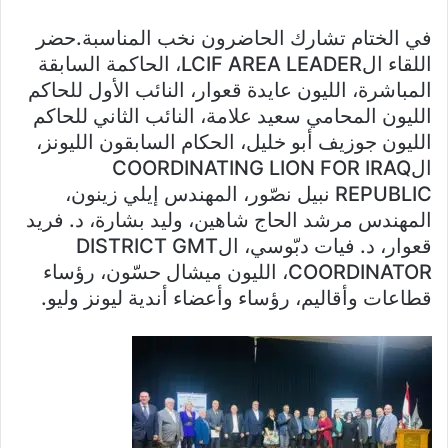
في الختام تشارك الحاضرون نخب المناسبة.حضر
اللقاء الLCIF AREA LEADER، الحاكمة السابقة
المباشرة، الليون عايدة قعوار، النائب الأول للحاكم
الليون المحامي سعيد علامة، النائب الثاني للحاكم
الليون جوزيف أبو خليل، الحكام السابقون الليونز،
الCOORDINATING LION FOR IRAQ
REPUBLIC نبيل نصّور، المهندس إيلي زينون،
المهندس مرشد الحاج شاهين، وليد بشارة، د. فريد
قعوار، د. فيات دبّوسي، الDISTRICT GMT
COORDINATOR، الليون ميشال حسّون، رؤساء
قطاعات وأقاليم، رؤساء وأعضاء أندية ليونز وليو.