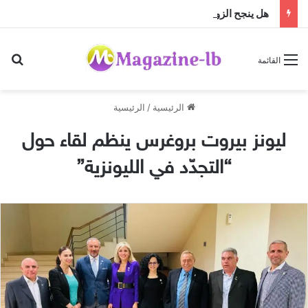
هل ينجح الزواج باختلاف الجنسيات … أم أن النجاح تصنعه منظومة القيم؟
بح
القائمة
الرئيسية
/
الرئيسية
ليونز بيروت بروغرس ينظم لقاء حول
“التجدّد في الليونزية”