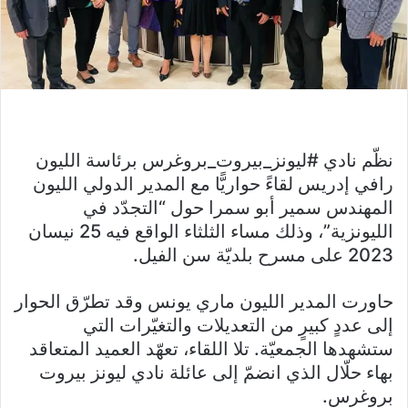
نظّم نادي #ليونز_بيروت_بروغرس برئاسة الليون
رافي إدريس لقاءً حواريًّا مع المدير الدولي الليون
المهندس سمير أبو سمرا حول “التجدّد في
الليونزية”، وذلك مساء الثلثاء الواقع فيه 25 نيسان
2023 على مسرح بلديّة سن الفيل.
حاورت المدير الليون ماري يونس وقد تطرّق الحوار
إلى عددٍ كبيرٍ من التعديلات والتغيّرات التي
ستشهدها الجمعيّة. تلا اللقاء، تعهّد العميد المتعاقد
بهاء حلّال الذي انضمّ إلى عائلة نادي ليونز بيروت
بروغرس.