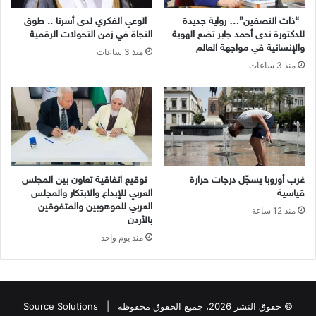
“ذات النصفين”… رواية جديدة
الوعي الفكري لدى أسرنا .. طوق
للدكتورة ندى أحمد جابر تضع الهوية
النجاة في زمن التحولات الرقمية
والإنسانية في مواجهة العالم
منذ 3 ساعات
منذ 3 ساعات
غرب أوروبا يسجّل درجات حرارة
توقيع اتفاقية تعاون بين المجلس
قياسية
العربي للإبداع والابتكار والمجلس
العربي للموهوبين والمتفوقين
منذ 12 ساعة
بالأردن
منذ يوم واحد
© حقوق النشر 2026، جميع الحقوق محفوظة |
Source Solutions