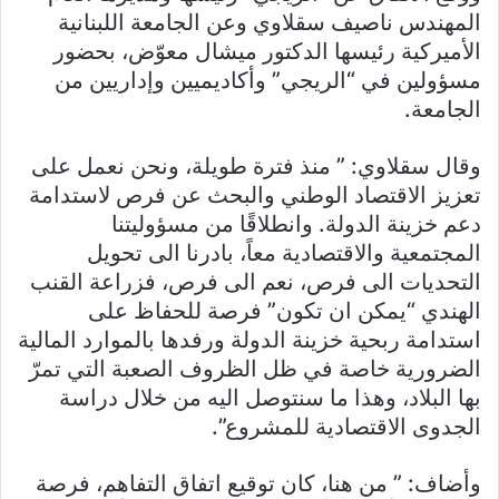
المهندس ناصيف سقلاوي وعن الجامعة اللبنانية
الأميركية رئيسها الدكتور ميشال معوّض، بحضور
مسؤولين في “الريجي” وأكاديميين وإداريين من
الجامعة.
وقال سقلاوي: ” منذ فترة طويلة، ونحن نعمل على
تعزيز الاقتصاد الوطني والبحث عن فرص لاستدامة
دعم خزينة الدولة. وانطلاقًا من مسؤوليتنا
المجتمعية والاقتصادية معاً، بادرنا الى تحويل
التحديات الى فرص، نعم الى فرص، فزراعة القنب
الهندي “يمكن ان تكون” فرصة للحفاظ على
استدامة ربحية خزينة الدولة ورفدها بالموارد المالية
الضرورية خاصة في ظل الظروف الصعبة التي تمرّ
بها البلاد، وهذا ما سنتوصل اليه من خلال دراسة
الجدوى الاقتصادية للمشروع”.
وأضاف: ” من هنا، كان توقيع اتفاق التفاهم، فرصة