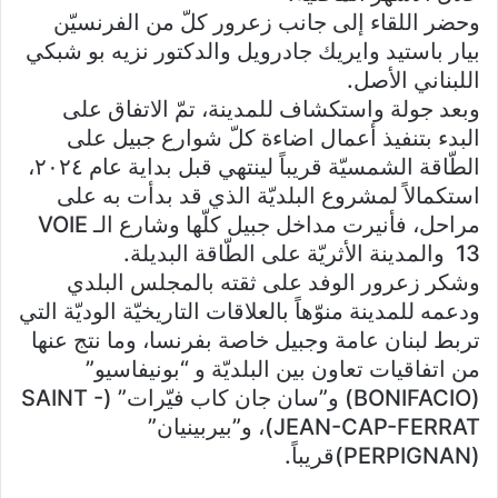
وحضر اللقاء إلى جانب زعرور كلّ من الفرنسيّن
بيار باستيد وايريك جادرويل والدكتور نزيه بو شبكي
اللبناني الأصل.
وبعد جولة واستكشاف للمدينة، تمّ الاتفاق على
البدء بتنفيذ أعمال اضاءة كلّ شوارع جبيل على
الطّاقة الشمسيّة قريباً لينتهي قبل بداية عام ٢٠٢٤،
استكمالاً لمشروع البلديّة الذي قد بدأت به على
مراحل، فأنيرت مداخل جبيل كلّها وشارع الـ VOIE
13 والمدينة الأثريّة على الطّاقة البديلة.
وشكر زعرور الوفد على ثقته بالمجلس البلدي
ودعمه للمدينة منوّهاً بالعلاقات التاريخيّة الوديّة التي
تربط لبنان عامة وجبيل خاصة بفرنسا، وما نتج عنها
من اتفاقيات تعاون بين البلديّة و “بونيفاسيو”
(BONIFACIO) و”سان جان كاب فيّرات” (SAINT -
JEAN-CAP-FERRAT)، و”بيربينيان”
(PERPIGNAN)قريباً.