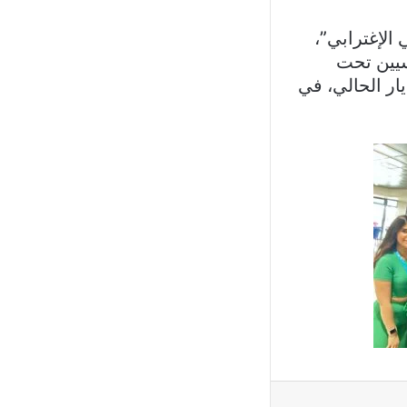
الإغترابي”،
نسيين تحت
 تنمية طرابلس والشمال نعم قادرون ”، خلال الفترة بين ٥ و ٦ أيار الحالي، في