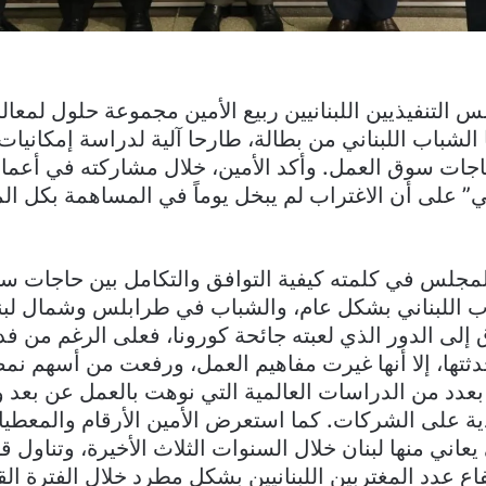
التنفيذيين اللبنانيين ربيع الأمين مجموعة حلول لمعال
 الشباب اللبناني من بطالة، طارحا آلية لدراسة إمكانيا
اجات سوق العمل. وأكد الأمين، خلال مشاركته في أعمال
بي” على أن الاغتراب لم يبخل يوماً في المساهمة بكل ال
لمجلس في كلمته كيفية التوافق والتكامل بين حاجات س
اب اللبناني بشكل عام، والشباب في طرابلس وشمال لب
إلى الدور الذي لعبته جائحة كورونا، فعلى الرغم من فدا
دثتها، إلا أنها غيرت مفاهيم العمل، ورفعت من أسهم ن
بعدد من الدراسات العالمية التي نوهت بالعمل عن بعد
دية على الشركات. كما استعرض الأمين الأرقام والمعطي
 يعاني منها لبنان خلال السنوات الثلاث الأخيرة، وتناول 
اع عدد المغتربين اللبنانيين بشكل مطرد خلال الفترة الق