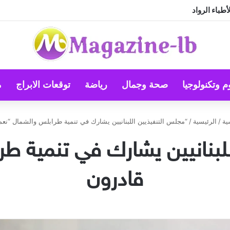
طباء الرواد
م وتكنولوجيا
صحة وجمال
رياضة
توقعات الابراج
م
ية
/
الرئيسية
/
“مجلس التنفيذيين اللبنانيين يشارك في تنمية طرابلس والشمال “نعم
لبنانيين يشارك في تنمية ط
قادرون