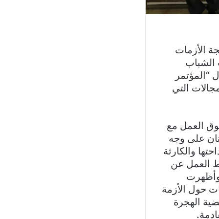
جة الأزمات
ت الشباب
 “المؤتمر
مجالات التي
وق العمل مع
نان على وجه
حتها والكارثة
مط العمل عن
 وأظهرت
ات حول الأزمة
قضية الهجرة
ادمة.