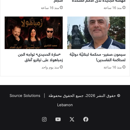
مهمته الجديدة لدى الأمم المتحدة
النجاح
منذ 16 ساعة
منذ 16 ساعة
سيمون صفير- محكمة لبنانيّة دوليّة
«سارة الحديدي» تواجه الجن
لمحاكمة الفاسدين!
زمباهولا على تياترو آفاق
منذ 16 ساعة
منذ يوم واحد
© حقوق النشر 2026، جميع الحقوق محفوظة |
Source Solutions
Lebanon
فيسبوك
X
يوتيوب
انستقرام