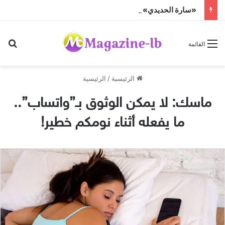
«سارة الحديدي» تواجه الجن زمباهولا على تياترو آفاق
بح
القائمة
الرئيسية
/
الرئيسية
ماسك: لا يمكن الوثوق بـ”واتساب”..
ما يفعله أثناء نومكم خطير!