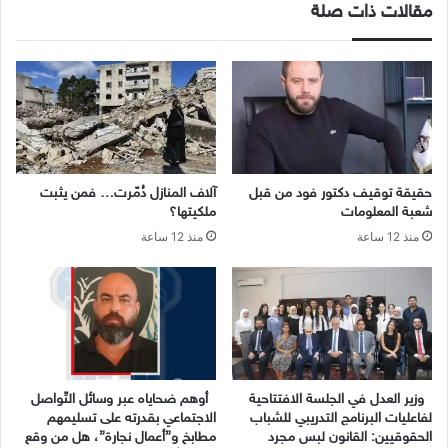
مقالات ذات صلة
حقيقة توقيف دكتور فود من قبل
آلاف المنازل دُمّرت… فمن يثبت
شعبة المعلومات
ملكيتها؟
منذ 12 ساعة
منذ 12 ساعة
وزير العدل في الجلسة الافتتاحية
أوهم ضحاياه عبر وسائل التّواصل
لفاعليات البرنامج التدريبي للشباب
الاجتماعي بقدرته على تسليمهم
الحقوقيين: القانون لبس مجرد
مطابخ و”أعمال نجارة”، هل من وقع