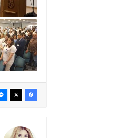
فيسبوك
X