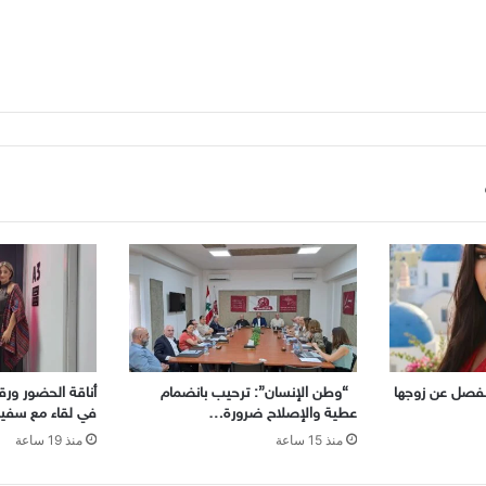
تنفصل عن زوجها
“وطن الإنسان”: ترحيب بانضمام
أناقة الحضور ورقيّ
عطية والإصلاح ضرورة…
في لقاء مع سفير
منذ 15 ساعة
منذ 19 ساعة