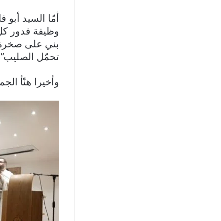
أمّا السيد أبو
وظيفة فدور كل
بني على صخرة ف
تحمّل الصليب”.
وأخيرا هنّأ الجمي