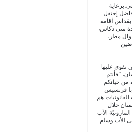
ي.برعاية
فاضل إحتفل
بقداس أقامه
دة منى دكاش،
توال مطر،
رضين
 تقوى عليها
ن، “فأنتم
 من حياتكم
ابا فرنسيس
ممرّضين والقابلات القانونيات هم
نسان خلال
المارونيّة الأب
ى الأب وسام