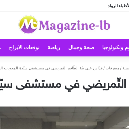
طباء الرواد
م وتكنولوجيا
صحة وجمال
رياضة
توقعات الابراج
م
سية
/
متفرقات
/
قدّاس على نيّة الطّاقم التّمريضي في مستشفى سيّدة المعونات ال
م التّمريضي في مستشفى سيّ