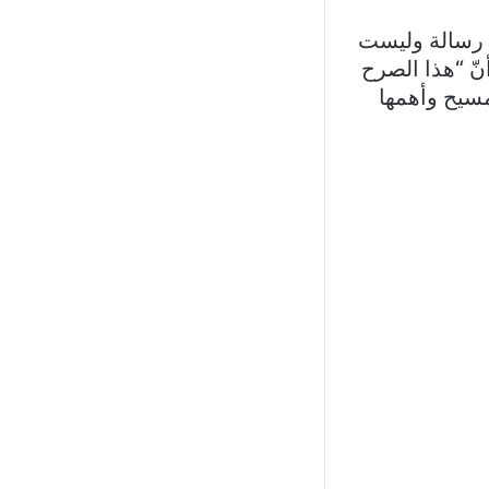
ض رسالة وليست
ّ “هذا الصرح
مسيح وأهمها