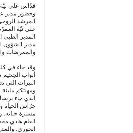
قدّاس على نيّة
وحضور مدير عا
المرشد الروحي
على نيّة الممر
المدير الطبي ا
مدير الشؤون ال
والممرضات وال
وقد جاء في كلم
أبواب الجحيم م
النيرات التي ت
ومهنتكم مليئة 
حرّاس الحياة و
مسيرة حياته. وأخ
العام هادي مح
الخوري، والمدي