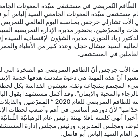
 الطّاقم التّمريضي في مستشفى سيّدة المعونات الجامع
م مستشفى سيّدة المعونات الجامعي السيد إلياس أبو 
 الأب تشارلي جرجس بمناسبة اليوم العالمي للتمريض 
ّضات والممرّضين، بحضور مديرة الإدارة التمريضية السي
لدكتور زياد الخوري، مديرة الشؤون الإقتصادية السيدة إ
مالية السيد ميشال حجل، وعدد كبير من الأطباء والمم
عاملين في المستشفى.
ة الأب جرجس أنّ الطاقم التمريضي هو الصخرة التي لن
عتبرا أنّ هذه المهنة هي دعوة مقدسة هدفها خدمة الإنسا
ضيء المجتمع بشجاعة وثقة، تعيشون القداسة بكل لحظة
بالرجاء والمحبة والإيمان”. وقد أكمل مستشهدا بقول الب
الذي جاء برسالته للطاقم التمريضي للعام 2020 ” ال
خدّامها” لأنّ دورهم أساسي في أهم وأصعب لحظات الإ
يرا أنهى كلمته ناقلا تهنئة رئيس عام الرهبانيّة اللّبنانيّة 
فوظ، ومجلس المدبرين، ورئيس مجلس إدارة المستشف
ر العام السيد إلياس أبو فاضل.