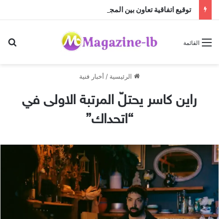
توقيع اتفاقية تعاون بين المجلس العربي للإبداع والابتكار والمجلس العربي للموهوبين والمتفوقين بالأردن
بح
القائمة
الرئيسية
/
أخبار فنية
راين كاسر يحتلّ المرتبة الاولى في
“اتحداك”