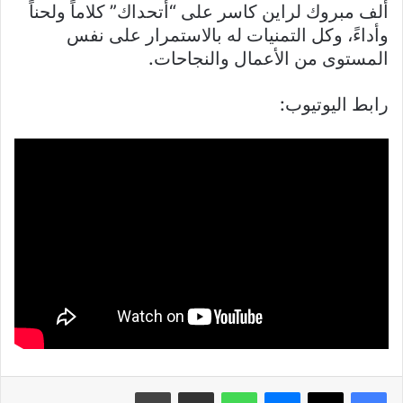
ألف مبروك لراين كاسر على “أتحداك” كلاماً ولحناً
وأداءً، وكل التمنيات له بالاستمرار على نفس
المستوى من الأعمال والنجاحات.
رابط اليوتيوب:
فيسبوك
X
ماسنجر
واتساب
مشاركة عبر البريد
طباعة