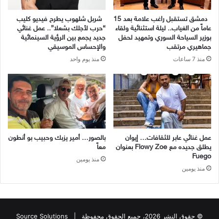
دمشق تستقبل راغب علامة بعد 15
شربل شلهوب يطرح فيديو كليب
عاماً من الغياب.. ليلة استثنائية ولقاء
“حرب لأجلك بشعلا”.. عمل غنائي
بوزير السياحة السوري وتمهيد لحفل
جديد يجمع بين الرؤية السينمائية
جماهيري مرتقب
والإحساس الموسيقي
منذ 7 ساعات
منذ يوم واحد
عمل غنائي عابر للثقافات… إيوان
بالصور… أمير يزبك وحبيب بو أنطون
يطلق جديده مع Flowy Zoe بعنوان
معاً
Fuego
منذ يومين
منذ يومين
© حقوق النشر 2026، جميع الحقوق محفوظة |
Source Solutions