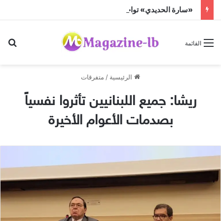
«سارة الحديدي» تواجه الجن زمباهولا على تياترو آفاق
بح
القائمة
الرئيسية
/
متفرقات
ريشا: جميع اللبنانيين تأثروا نفسياً
بصدمات الأعوام الأخيرة