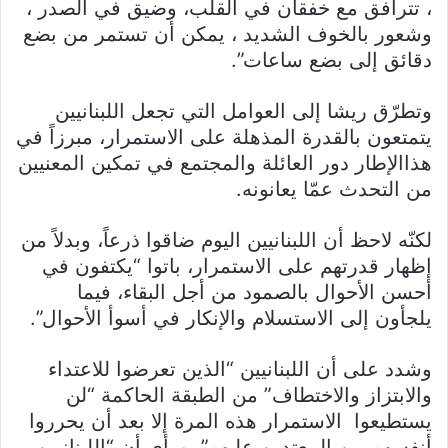
، تترافق مع خفقان في القلب، وضيق في الصدر ،
وشعور بالخوف الشديد ، يمكن أن تستمر من بضع
دقائق إلى بضع ساعات”.
وتطرّق ريشا إلى العوامل التي تجعل اللبنانيين
يتمتعون بالقدرة المذهلة على الاستمرار، مبرزاً في
هذاالإطار دور العائلة والمجتمع في تمكين المعنيين
من التحدث عمّا يعانونه.
لكنّه لاحظ أن اللبنانيين اليوم ضاقوا ذرعاً، وبدلاً من
إظهار قدرتهم على الاستمرار، باتوا “يكتفون في
أحسن الأحوال بالصمود من أجل البقاء، فيما
يلجأون إلى الاستسلام والإنكار في أسوأ الأحوال”.
وشدد على أن اللبنانيين “الذين تعرضوا للاعتداء
والابتزاز والاختطاف” من الطبقة الحاكمة “لن
يستطيعوا الاستمرار هذه المرة إلا بعد أن يحرروا
أنفسهم من المعتدين عليهم”. ورأى أن “اللبنانيين