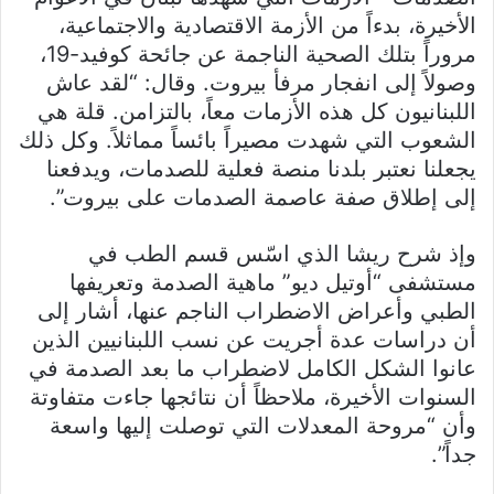
الأخيرة، بدءاً من الأزمة الاقتصادية والاجتماعية،
مروراً بتلك الصحية الناجمة عن جائحة كوفيد-19،
وصولاً إلى انفجار مرفأ بيروت. وقال: “لقد عاش
اللبنانيون كل هذه الأزمات معاً، بالتزامن. قلة هي
الشعوب التي شهدت مصيراً بائساً مماثلاً. وكل ذلك
يجعلنا نعتبر بلدنا منصة فعلية للصدمات، ويدفعنا
إلى إطلاق صفة عاصمة الصدمات على بيروت”.
وإذ شرح ريشا الذي اسّس قسم الطب في
مستشفى “أوتيل ديو” ماهية الصدمة وتعريفها
الطبي وأعراض الاضطراب الناجم عنها، أشار إلى
أن دراسات عدة أجريت عن نسب اللبنانيين الذين
عانوا الشكل الكامل لاضطراب ما بعد الصدمة في
السنوات الأخيرة، ملاحظاً أن نتائجها جاءت متفاوتة
وأن “مروحة المعدلات التي توصلت إليها واسعة
جداً”.