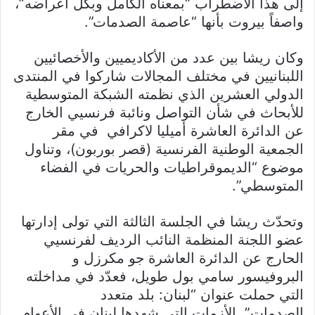
إلى هذا الاضطراب “بمعناه الكامل وبكل أعراضه”،
واصفاً بيروت بأنها “عاصمة الصدمات”.
وكان ريشا بين عدد من الأكاديميين والأخصائيين
اللبنانيين في مختلف المجالات شاركوا في المنتدى
الدولي العشرين الذي نظمته الشبكة المتوسطية
للأبحاث في شأن التواصل ونائبة فرنسيي الخارج
عن الدائرة العاشرة أميليا لاكرافي في مقر
الجمعية الوطنية الفرنسية (قصر بوربون)، وتناول
موضوع “الديموقراطيات والحريات في الفضاء
المتوسطي”.
وتحدّث ريشا في الجلسة الثالثة التي تولى إدارتها
عضو اللجنة المنظمة النائب الرديف لفرنسيي
الحارج عن الدائرة العاشرة جو مكرزل و
البروفيسور سامي بول طويل، فعدّد في مداخلته
التي حملت عنوان “لبنان: بلد متعدد
الصدمات” الأزمات التي شهدها لبنان في الأعوام