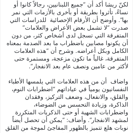
لكنّ ريشا أكد أن “جميع اللبنانيين، رجالاً كانوا أو
نساءً، تأثروا بطريقة أو بأخرى بالأزمات التي نمر
بها”. وأوضح أن الأرقام الإحصائية للدراسات التي
صدرت “لا تشمل بعض الأعراض والعلامات”
المتفرقة التي تسجل لدى أشخاص كثر، من دون
أن يكونوا مصابين باضطراب ما بعد الصدمة بمعناه
الكامل وبكل أعراضه. وشرح أن “هذه العلامات
المتفرقة، غالباً ما تكون مزعجة، ومستمرة حتى
لأكثر من عامين ونصف عام بعد الانفجار”.
واضاف أن من هذه العلامات التي يلمسها الأطباء
النفسانيون يومياً في عياداتهم “اضطرابات النوم،
والقلق، والانفعال، وضعف التركيز، وفقدان
الذاكرة، وزيادة التحسس من الضوضاء،
واضطرابات الشهية أو حتى الذكريات المتكررة
لمشهد الانفجار”. وأضاف: “يمكن أن تحصل أيضاً
نوبات هلع تتميز بالظهور المفاجئ لموجة من القلق