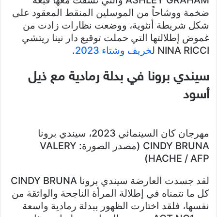
ASHLEY GRAHAM والتي نسقت معها قبعة
ضخمة ووشاحاً من الموسلين المنقط المعقود على
شكل شريطة أنثوية، ووضعت نظارات زادت من
غموض إطلالتها التي حملت توقيع دار نينا ريتشي
NINA RICCI ل
خريف وشتاء 2023
.
سيندي برونا في بدلة رمادية مع ذيل
أسود
مهرجان كان السينمائي 2023، سيندي برونا
CINDY BRUNA (مصدر الصورة: VALERY
HACHE / AFP)
لقد جسدت العارضة سيندي برونا CINDY BRUNA
كل ما نتمناه في إطلالة المرأة الناجحة والواثقة من
نفسها، فلقد اختارت الظهور ببدلة رمادية واسعة