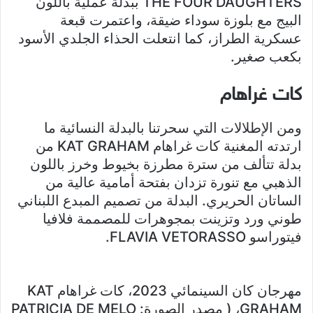
THE FOUR DAUGHTERS ببدلة عملية باللون
البيج مع بلوزة سوداء ضيقة، واعتمرت قبعة
عسكرية الطراز، كما انتعلت الحذاء الجلدي الأسود
بكعب صغير.
كات غراهام
ومن الإطلالات التي سحرتنا بالبدلة النسائية ما
ارتدته المغنية كات غراهام KAT GRAHAM من
بدلة تتألف من سترة مطرزة بخيوط وخرز باللون
الذهبي مع تنورة تزدان بفتحة أمامية عالية من
الساتان الحريري. البدلة من تصميم المبدع اللبناني
طوني ورد وتزينت بمجوهرات للمصممة فلافيا
فيتوراسو FLAVIA VETORASSO.
مهرجان كان السينمائي 2023، كات غراهام KAT
GRAHAM، ( مصدر الصورة: PATRICIA DE MELO