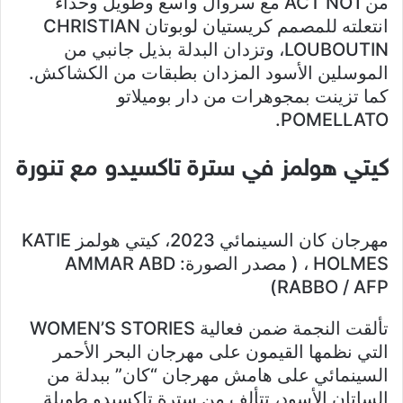
من ACT NO1 مع سروال واسع وطويل وحذاء
انتعلته للمصمم كريستيان لوبوتان CHRISTIAN
LOUBOUTIN، وتزدان البدلة بذيل جانبي من
الموسلين الأسود المزدان بطبقات من الكشاكش.
كما تزينت بمجوهرات من دار بوميلاتو
POMELLATO.
كيتي هولمز في سترة تاكسيدو مع تنورة
مهرجان كان السينمائي 2023، كيتي هولمز KATIE
HOLMES ، ( مصدر الصورة: AMMAR ABD
RABBO / AFP)
تألقت النجمة ضمن فعالية WOMEN’S STORIES
التي نظمها القيمون على مهرجان البحر الأحمر
السينمائي على هامش مهرجان “كان” ببدلة من
الساتان الأسود، تتألف من سترة تاكسيدو طويلة