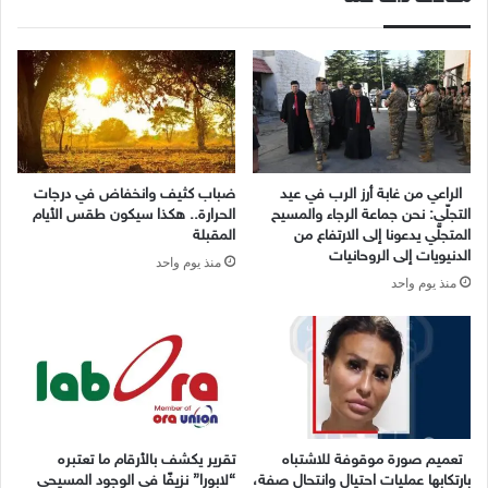
الراعي من غابة أرز الرب في عيد
ضباب كثيف وانخفاض في درجات
التجلّي: نحن جماعة الرجاء والمسيح
الحرارة.. هكذا سيكون طقس الأيام
المتجلّي يدعونا إلى الارتفاع من
المقبلة
الدنيويات إلى الروحانيات
منذ يوم واحد
منذ يوم واحد
تعميم صورة موقوفة للاشتباه
تقرير يكشف بالأرقام ما تعتبره
بارتكابها عمليات احتيال وانتحال صفة،
“لابورا” نزيفًا في الوجود المسيحي