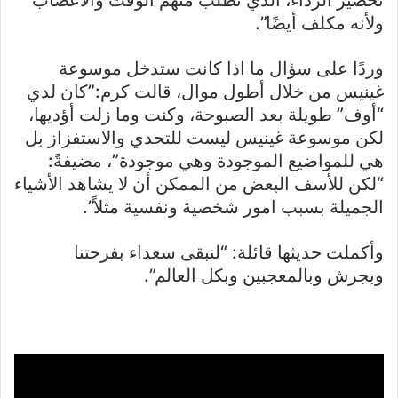
تحضير الرداء، الذي تطلب منهم الوقت والأعصاب
ولأنه مكلف أيضًا”.
وردًا على سؤال ما اذا كانت ستدخل موسوعة
غينيس من خلال أطول موال، قالت كرم:”كان لدي
“أوف” طويلة بعد الصبوحة، وكنت وما زلت أؤديها،
لكن موسوعة غينيس ليست للتحدي والاستفزاز بل
هي للمواضيع الموجودة وهي موجودة”، مضيفةً:
“لكن للأسف البعض من الممكن أن لا يشاهد الأشياء
الجميلة بسبب امور شخصية ونفسية مثلاً”.
وأكملت حديثها قائلة: “لنبقى سعداء بفرحتنا
وبجرش وبالمعجبين وبكل العالم”.