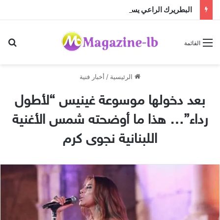
البطريرك الراعي يستقبل المطران كريستوف القسيس قبيل تسلّمه مهمته الجديدة لدى الأمم المتحدة
بح
القائمة
الرئيسية
/
أخبار فنية
بعد دخولها موسوعة غينيس “لأطول
رداء”… هذا ما أوضحته شمس الأغنية
اللبنانية نجوى كرم