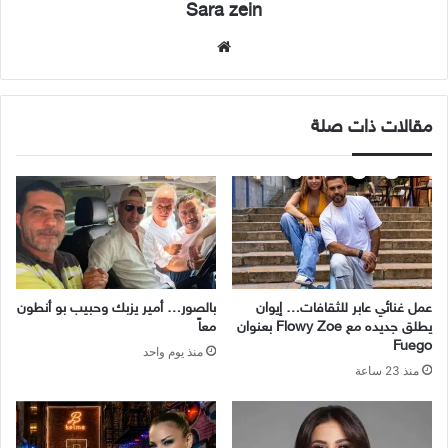
Sara zein
موقع
الويب
مقالات ذات صلة
عمل غنائي عابر للثقافات… إيوان
بالصور… أمير يزبك وحبيب بو أنطون
يطلق جديده مع Flowy Zoe بعنوان
معاً
Fuego
منذ يوم واحد
منذ 23 ساعة