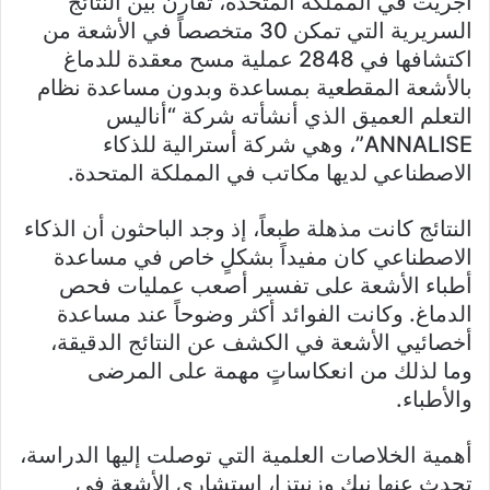
أُجريت في المملكة المتحدة، تقارن بين النتائج
السريرية التي تمكن 30 متخصصاً في الأشعة من
اكتشافها في 2848 عملية مسح معقدة للدماغ
بالأشعة المقطعية بمساعدة وبدون مساعدة نظام
التعلم العميق الذي أنشأته شركة “أناليس
ANNALISE”، وهي شركة أسترالية للذكاء
الاصطناعي لديها مكاتب في المملكة المتحدة.
النتائج كانت مذهلة طبعاً، إذ وجد الباحثون أن الذكاء
الاصطناعي كان مفيداً بشكلٍ خاص في مساعدة
أطباء الأشعة على تفسير أصعب عمليات فحص
الدماغ. وكانت الفوائد أكثر وضوحاً عند مساعدة
أخصائيي الأشعة في الكشف عن النتائج الدقيقة،
وما لذلك من انعكاساتٍ مهمة على المرضى
والأطباء.
أهمية الخلاصات العلمية التي توصلت إليها الدراسة،
تحدث عنها نيك وزنيتزا، استشاري الأشعة في