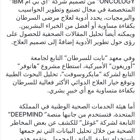
ONCOLOGY” من تصميم شركة “أي بي أم IBM”
المتخصصة في مجال تصنيع وتطوير الحواسيب
والبرمجيات، يحدد أدوية لعلاج مرضى السرطان
بكفاءة مساوية أو أفضل من الخبراء البشريين.
ويمكنه أيضاً تحليل المقالات الصحفية للحصول على
رؤى حول تطوير الأدوية إضافةً إلى تصميم العلاج.
وفي معهد “نايت للسرطان” التابع لجامعة
“أوريغون” الأميركية، استطاع مشروع “هانوفر”
التابع لشركة “مايكروسوفت”، تحليل البحوث الطبية
وتوقع خيار العلاج الدوائي الأكثر فعالية للسرطان
بكفاءة متساوية مع أي خبيرٍ بشري.
أما هيئة الخدمات الصحية الوطنية في المملكة
المتحدة، فتستخدم من جانبها منصة” DEEPMIND”
التابعة لشركة “غوغل” للكشف عن بعض المخاطر
الصحية من خلال تحليل البيانات التي تم جمعها
باستخدام تطبيق الهاتف المحمول. وتقوم هذه