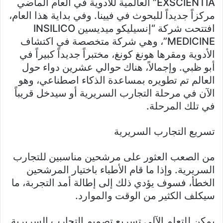
EXSCIENTIA” العالمية للأدوية في العام الماضي
مركزاً جديداً للبحوث في فيينا. وفي بداية هذا العام،
افتتحت شركة “إنسيليكو ميديسين INSILICO
MEDICINE”، وهي شركة متخصصة في اكتشاف
الأدوية ومقرها هونغ كونغ، مختبراً جديداً كبيراً في
أبو ظبي. وإجمالاً، هناك حوالي عشرين دواء حول
العالم تم تطويره بمساعدة الذكاء اصطناعي، وهو
الآن في مرحلة التجارب السريرية أو سيدخل قريباً
في تلك المرحلة.
تسريع التجارب السريرية
من الصعب العثور على مرشحين مناسبين للتجارب
السريرية. وإذا ما قام الأطباء باختيار المرشحين
الخطأ، فسوف يؤدي ذلك إلى إطالة أمد التجربة، ما
سيكلف الكثير من الوقت والموارد.
يمكن للتعلم الآلي تسريع تصميم التجارب السريرية