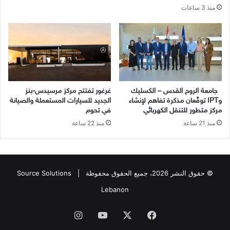
منذ 3 ساعات
جامعة الروح القدس – الكسليك
غرغور تفتتح مركز مرسيدس-بنز
وIPT توقّعان مذكرة تفاهم لإنشاء
الجديد للسيارات المستعملة والصيانة
مركز متطور للتنقل الكهربائي
في تحوم
منذ 21 ساعة
منذ 22 ساعة
© حقوق النشر 2026، جميع الحقوق محفوظة |
Source Solutions
Lebanon
فيسبوك
X
يوتيوب
انستقرام