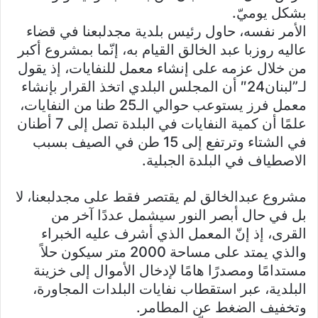
بشكل يوميّ.
الأمر نفسه، حاول رئيس بلدية مجدلبعنا في قضاء
عاليه روزبا عبد الخالق القيام به، إنّما بمشروع أكبر
من خلال عزمه على إنشاء معمل للنفايات، إذ يقول
لـ”لبنان24″ أن المجلس البلدي اتخذ القرار بإنشاء
معمل فرز يستوعب حوالي الـ25 طنا من النفايات،
علمًا أن كمية النفايات في البلدة تصل إلى 7 أطنان
في الشتاء وترتفع إلى 15 طن في الصيف بسبب
الاصطياف في البلدة الجبلية.
مشروع عبدالخالق لم يقتصر فقط على مجدلبعنا، لا
بل في حال أبصر النور سيشمل عددًا آخر من
القرى، إذ إنّ المعمل الذي أشرف عليه الخبراء
والذي يمتد على مساحة 2000 متر سيكون حلاً
مستدامًا ومصدرًا هامًا لإدخال الأموال إلى خزينة
البلدية، عبر استقطاب نفايات البلدات المجاورة،
وتخفيف الضغط عن المطامر.