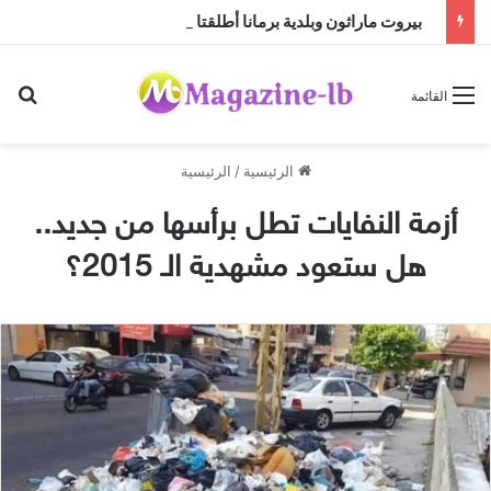
بيروت ماراثون وبلدية برمانا أطلقتا ” مهرجان برمانا للركض ” في مؤتمر صحافي حاشد والكلمات نوّهت بأهمية الحدث
بح
القائمة
الرئيسية
/
الرئيسية
أزمة النفايات تطل برأسها من جديد..
هل ستعود مشهدية الـ 2015؟