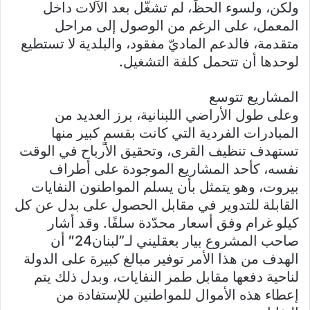
ولكن، ولسوء الحظّ، لم تشغّل بعد الآلات داخل
المعمل، على الرغم من الوصول إلى مراحل
متقدمة، فالدعم الماديّ مفقود، والبلدية لا تستطيع
لوحدها أن تتحمل كلفة التشغيل.
المشاريع تتوسع
وعلى طول الأراضي اللبنانية، برز العديد من
المبادرات الفردية التي كانت بقسمٍ كبير منها
تستهدف تنظيف القرى، وتحقيق الأرباح في الوقت
نفسه، كأحد المشاريع الموجودة على أطراف
بيروت، وهو يتمثل بأن يسلم المواطنون النفايات
القابلة للتدوير في مقابل الحصول على بدل عن كل
كيلو غرام وفق أسعار محدّدة سلفًا. وقد أشار
صاحب المشروع بيار بعقليني لـ”لبنان24″ أن
الهدف من هذا الأمر توفير مبالغ كبيرة على الدولة
لناحية دفعها مقابل طمر النفايات، وبدل ذلك يتم
إعطاء هذه الأموال للمواطنين للإستفادة من