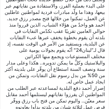
على البدء بعملية الفرز، والاستفادة من نفاياتهم عبر
بيعها، وهذا ما ولّد مبادرات فردية لمواطنين عاطلين
عن العمل، تمكنوا من خلالها فتح مصدر رزق جديد.
أحمد هو واحدٌ من هؤلاء الشباب، الذين قرروا منذ
حوالي العامين تقريبًا عقب تكدّس النفايات في
بلدته أن يقوم بخطوة يخفف عبرها عبء النفايات
عن البلدية، ويستفيد من الأمر في الوقت نفسه، إذ
قال لـ”لبنان24″ أنّه يقوم بجولات يومية على
مختلف المستوعبات ويجمع منها الكراتين
والبلاستيك وكلّ ما يمكن تدويره.. هكذا وعلى مدار
سنة ونصف السنة استطاع أن يوفّر على بلديته أكثر
من 50% من بدل رسوم نقل النفايات، وتمكن من
ايجاد عمل خاص له.
إصرار أحمد دفع البلدية لمساعدته عبر الطلب من
المواطنين أن يفرزوا نفاياتهم ليستلمها أحمد مقابل
سعر معيّن.. واليوم تمكن من فتح باب رزق ووفّر
فرص عمل لثلاثة شبان من بلدته بدأوا يعاونوه