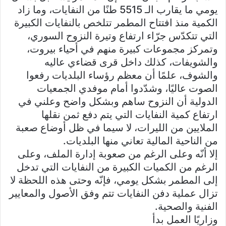
يومي ما يقارب الـ 5515 طنًا من النفايات، وما زاد
الكمية منذ افتتاح المطمر تتلخص بالنفايات الكبيرة
التي تتكدّس جرّاء ارتفاع وتيرة النزوح السوري،
وتمركز مجموعات كبيرة منهم في أحياء بيروت،
والشويفات، كذلك داخل قرى قضاءي عاليه
والشوف، علمًا أن معظم رؤساء البلديات رفعوا
الصوت عاليًا، وشدّدوا أمام موفدي الجمعيات
الدولية أن النزوح ساهم وبشكل واضح وعلني في
ارتفاع كمية النفايات التي يتم دفع ثمن نقلها
الملايين من الليرات، لا سيما في ظل أوضاع صعبة
من الناحية المالية تعاني منها البلديات.
إلا أنّه وعلى الرغم من صعوبة إدارة الملف، وعلى
الرغم من الكميات الكبيرة من النفايات التي تدخل
إلى المطمر بشكل يومي، فإنّه وحتى هذه اللحظة لا
تزال عملية دفن النفايات تتم وفق الأصول والمعايير
الفنية والصحية.
وزاريًا العمل بدأ