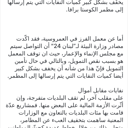
يخفّف بشكل كبير كميات النفايات التي يتم إرسالها
إلى مطمر الكوستا برافا.
أما عن معمل الفرز في العمروسية، فقد اكّدت
مصادر وزارة البيئة لـ”لبنان 24″ أن التواصل سيتم
مع مجلس الإنماء والإعمار، حيث ان توقف المعمل
هو بسبب نقص التمويل، وبالتالي في حال تأمين
التمويل فإنّ هذا من شأنه أن يخفف بشكل كبير
أيضا كميات النفايات التي يتم إرسالها إلى المطمر.
نفايات مقابل أموال
على مقلب آخر، لم تقف البلديات متفرجة، وإن
أثّرت الأزمة المالية على البعض منها. فمشاريع عدّة
قامت بها مئات البلديات بالتعاون مع الوزارات
المعنية ساهمت بتخفيف العبء عن المطامر،
وتجلى ذلك من خلال خططٍ عديدة كحثّ المواطنين