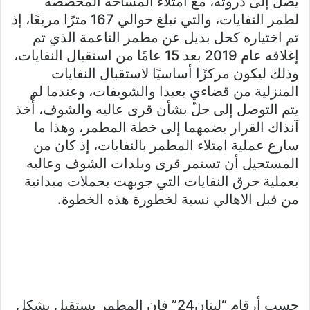
يصل إلى ذروته، مع امتلاء المساحة المخصصة
لطمر النفايات، والتي تبلغ حوالي 167 مترًا مربعًا، إذ
تم اختياره كحل بديل عن مطمر الناعمة الذي تم
إغلاقه عام 2019 بعد 15 عامًا من استقبال النفايات،
وذلك ليكون مركزًا أساسيًا لاستقبال النفايات
المنزلية من قضاءي بعبدا والشويفات، وعندما لم
يتم التوصل إلى حلّ بشأن قرى عاليه والشوف، أُخذ
آنذاك القرار بضمهما إلى خطة المطمر، وهذا ما
سارع عملية امتلاء المطمر بالنفايات، إذ كان من
المستحيل أن تستمر قرى وبلدات الشوف وعاليه
بعملية حرق النفايات التي جوبهت بحملات ميدانية
من قبل الاهالي نسبة لخطورة هذه الخطوة.
حسب أرقام “لبنان24” فإن المطمر يستقبل بشكل