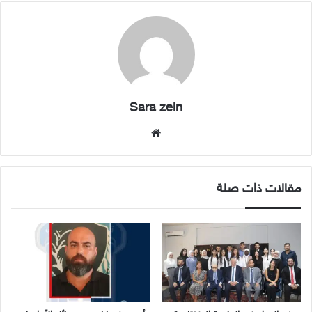
Sara zein
موقع
الويب
مقالات ذات صلة