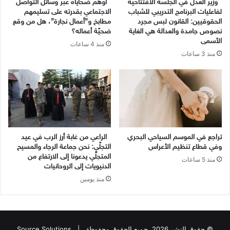
وزير العدل في الجلسة الافتتاحية
أوهم ضحاياه عبر وسائل التّواصل
لفاعليات البرنامج التدريبي للشباب
الاجتماعي بقدرته على تسليمهم
الحقوقيين: القانون لبس مجرد
مطابخ و”أعمال نجارة”، هل من وقع
نصوص جامدة والعدالة هي الغاية
ضحيّة أعماله؟
الأسمى
منذ 4 ساعات
منذ 3 ساعات
تراجع في الموسم السياحي البحري
الراعي من غابة أرز الرب في عيد
وفي قطاع تنظيم الأعراس
التجلّي: نحن جماعة الرجاء والمسيح
المتجلّي يدعونا إلى الارتفاع من
منذ 5 ساعات
الدنيويات إلى الروحانيات
منذ يومين
© حقوق النشر 2026، جميع الحقوق محفوظة |
Source Solutions