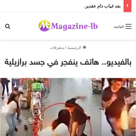
بعد غياب دام عقدين: “فرقة الجاهلية للفنون الشعبية” تعود إلى الساحة الفنية والمسرحية وتطلق “مهرجان صيف الجاهلية 2026”
بح
القائمة
الرئيسية
/
متفرقات
بالفيديو.. هاتف ينفجر في جسد برازيلية