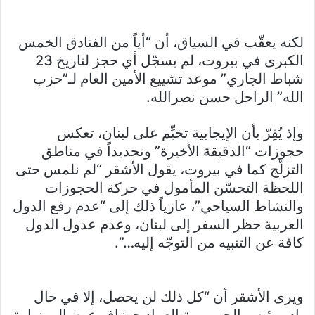
لكنه يعقّب في السياق، أن “أياً من الفنادق الخمس
الكبرى في بيروت، لم يسجّل أي حجز لتاريخ 23
شباط الجاري” موعد تشييع الأمين العام لـ”حزب
الله” الراحل حسن نصرالله.
وإذ يُقِرّ بأن الإيجابية تخيِّم على لبنان، تعكس
حجوزات “الدقيقة الأخيرة” وتحديداً في مناطق
التزلّج كما في بيروت، يقول الأشقر “لم نلمس حتى
اللحظة التحسّن المأمول في حركة الحجوزات
والنشاط السياحي”، عازياً ذلك إلى “عدم رفع الدول
العربية حظر السفر إلى لبنان، وعدم عدول الدول
كافة عن التنبيه من التوجّه إليه…”.
ويرى الأشقر أن “كل ذلك لن يحصل، إلا في حال