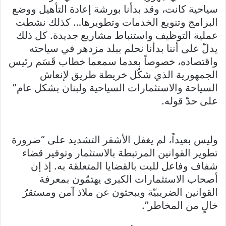
سياحية كانت، وقد بدأنا بورشة إعادة التأهيل ووضع
البرامج وتنويع الخدمات وتطويرها… كذلك نشطت
عملية التوظيف واستنباط مشاريع جديدة. كل ذلك
يدلّ على أننا بدأنا نحلم ببلد مزدهر في سياحته
واقتصاده، خصوصاً بعدما سمعما خطاب قَسَم رئيس
الجمهورية الذي شكّل خريطة طريق لإنعاش
السياحة والاستثمارات السياحية ولبنان بشكل عام”
على حدّ قوله.
وليس بعيداً، لم يغفل الأشقر التشديد على “ضرورة
تطوير القوانين المرتبطة بالاستثمار وتوفير قضاء
شفاف وفاعل للبت بالقضايا المتعلقة به. إذ إن
أصحاب الاستثمارات الكبرى يهتمّون بمعرفة
القوانين الضريبيّة ويبحثون عن ملاذ آمن ومستقرّ
خالٍ من المخاطر”.