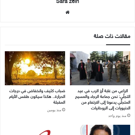
Sara zein
موقع
الويب
مقالات ذات صلة
الراعي من غابة أرز الرب في عيد
ضباب كثيف وانخفاض في درجات
التجلّي: نحن جماعة الرجاء والمسيح
الحرارة.. هكذا سيكون طقس الأيام
المتجلّي يدعونا إلى الارتفاع من
المقبلة
الدنيويات إلى الروحانيات
منذ يومين
منذ يوم واحد