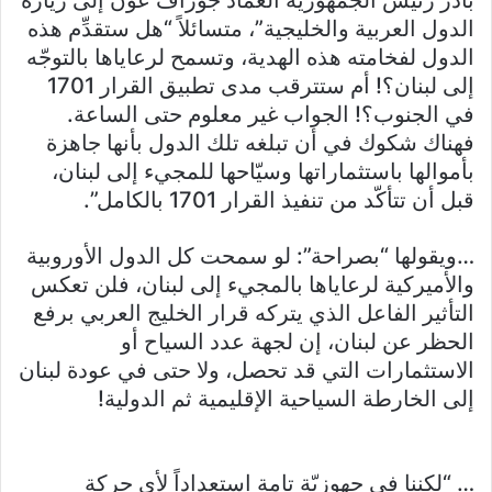
بادر رئيس الجمهورية العماد جوزاف عون إلى زيارة
الدول العربية والخليجية”، متسائلاً “هل ستقدِّم هذه
الدول لفخامته هذه الهدية، وتسمح لرعاياها بالتوجّه
إلى لبنان؟! أم ستترقب مدى تطبيق القرار 1701
في الجنوب؟! الجواب غير معلوم حتى الساعة.
فهناك شكوك في أن تبلغه تلك الدول بأنها جاهزة
بأموالها باستثماراتها وسيّاحها للمجيء إلى لبنان،
قبل أن تتأكّد من تنفيذ القرار 1701 بالكامل”.
…ويقولها “بصراحة”: لو سمحت كل الدول الأوروبية
والأميركية لرعاياها بالمجيء إلى لبنان، فلن تعكس
التأثير الفاعل الذي يتركه قرار الخليج العربي برفع
الحظر عن لبنان، إن لجهة عدد السياح أو
الاستثمارات التي قد تحصل، ولا حتى في عودة لبنان
إلى الخارطة السياحية الإقليمية ثم الدولية!
… “لكننا في جهوزيّة تامة استعداداً لأي حركة