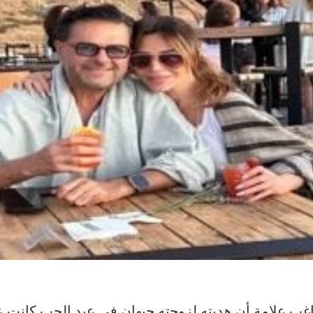
غب علامة أن هديته لزوجته جيهان في عيد الحب كانت ع