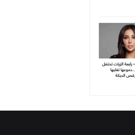
 رابعة الزيات تحتفل
…دموعها تغلبها
رقص الدبكة