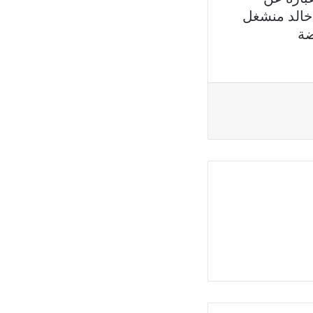
 خالد منشغل
ضة