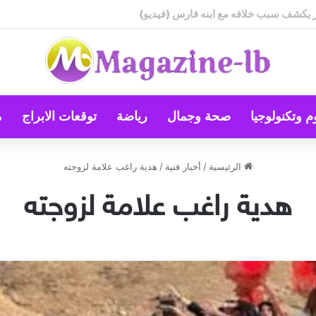
م وتكنولوجيا
صحة وجمال
رياضة
توقعات الابراج
م
الرئيسية
/
أخبار فنية
/
هدية راغب علامة لزوجته
هدية راغب علامة لزوجته