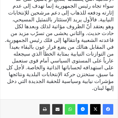
سواء تجاه رئيس الجمهورية إنما تهدف إلى عدم
إثارته ودفعه للذهاب إلى دعم مرشحين للإنتخابات
النيابية. فالأول يريد الإستئثار بالتمثيل المسيحي،
وهو يعتقد أنّ الظروف مؤاتية لذلك وبعدها لكل
حادث حديث. والثاني يخشى من تسرّب مزيد من
قاعدته الشعبية وانتقالها إلى فلك رئيس الجمهورية.
في المقابل هنالك من يضع قرار عون بالبقاء بعيداً
من التوازنات النيابية بمثابة الخطأ الذي سيجعله
عارياً على المستوى السياسي أمام قوى ستعمل
على استهدافه لحساباتها الذاتية والخاصة. لأجل كل
ما سبق، ستختزن حركة الإنتخابات البلدية ونتائجها
مؤشرات نيابية وسياسية للحقبة الجديدة التي دخل
إليها لبنان.
فيسبوك
X
ماسنجر
واتساب
مشاركة عبر البريد
طباعة