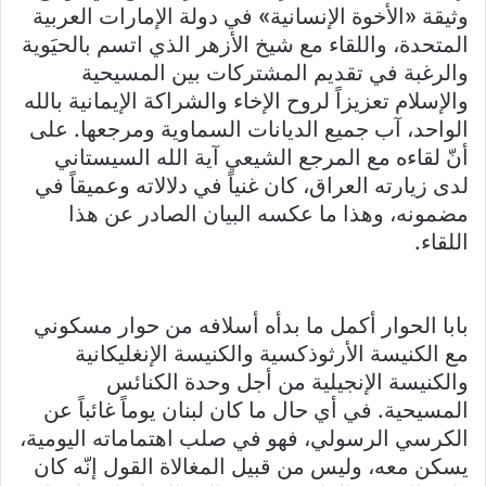
وثيقة «الأخوة الإنسانية» في دولة الإمارات العربية
المتحدة، واللقاء مع شيخ الأزهر الذي اتسم بالحيَوية
والرغبة في تقديم المشتركات بين المسيحية
والإسلام تعزيزاً لروح الإخاء والشراكة الإيمانية بالله
الواحد، آب جميع الديانات السماوية ومرجعها. على
أنّ لقاءه مع المرجع الشيعي آية الله السيستاني
لدى زيارته العراق، كان غنياً في دلالاته وعميقاً في
مضمونه، وهذا ما عكسه البيان الصادر عن هذا
اللقاء.
بابا الحوار أكمل ما بدأه أسلافه من حوار مسكوني
مع الكنيسة الأرثوذكسية والكنيسة الإنغليكانية
والكنيسة الإنجيلية من أجل وحدة الكنائس
المسيحية. في أي حال ما كان لبنان يوماً غائباً عن
الكرسي الرسولي، فهو في صلب اهتماماته اليومية،
يسكن معه، وليس من قبيل المغالاة القول إنّه كان