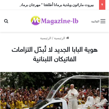
بيروت ماراثون وبلدية برمانا أطلقتا ” مهرجان برمانا للركض ” في مؤتمر صحافي حاشد والكلمات نوّهت بأهمية الحدث
بح
القائمة
الرئيسية
/
الرئيسية
هوية البابا الجديد لا تُبدّل التزامات
الفاتيكان اللبنانية