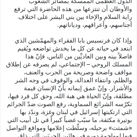
الدول العظمى الممسكة بمصائر الشعوب
والأوطان أن تنتزعها من هذه الحاضرة التي ترفع
راية السلام والإخاء بين بني البشر على اختلاف
أجناسهم، وأعراقهم، ودياناتهم.
وإذا كان فرنسيس بابا الفقراء والمهمّشين الذي
ابتعد في حياته عن كل ما يخدش تواضعه ويُقيم
فاصلاً بينه وبين العاديِّين من الناس، فإنّ هذا
المسلك الروحي – الإجتماعي، لم يصرفه عن إطلاق
مواقف واضحة وصريحة من الحرب والعنف،
والظلم، وانتفاء العدالة، والوقوف في وجه الشر
والأشرار. وإنّ عمق إيمانه بأنّ الإنسان قيمة
مطلقة، وإنّ الحياة هي هبة الله، وحق كل فرد فيها،
تكرّسه الشرائع السماوية، رفع الصوت ضدّ الجرائم
التي ارتكبتها إسرائيل في لبنان وغزة، وندّد بها
بوتيرة مكثفة، ما سبّب غضباً كبيراً في تل أبيب التي
«شمتت» برحيله، وسلّطت إعلامها ومواقع التواصل
فيها لمهاجمة دوره في هاتَين الحربَين التي ذاق