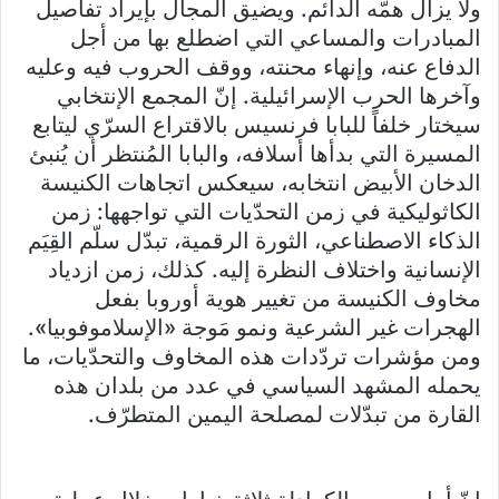
ولا يزال همّه الدائم. ويضيق المجال بإيراد تفاصيل
المبادرات والمساعي التي اضطلع بها من أجل
الدفاع عنه، وإنهاء محنته، ووقف الحروب فيه وعليه
وآخرها الحرب الإسرائيلية. إنّ المجمع الإنتخابي
سيختار خلفاً للبابا فرنسيس بالاقتراع السرّي ليتابع
المسيرة التي بدأها أسلافه، والبابا المُنتظر أن يُنبئ
الدخان الأبيض انتخابه، سيعكس اتجاهات الكنيسة
الكاثوليكية في زمن التحدّيات التي تواجهها: زمن
الذكاء الاصطناعي، الثورة الرقمية، تبدّل سلّم القِيَم
الإنسانية واختلاف النظرة إليه. كذلك، زمن ازدياد
مخاوف الكنيسة من تغيير هوية أوروبا بفعل
الهجرات غير الشرعية ونمو مَوجة «الإسلاموفوبيا».
ومن مؤشرات تردّدات هذه المخاوف والتحدّيات، ما
يحمله المشهد السياسي في عدد من بلدان هذه
القارة من تبدّلات لمصلحة اليمين المتطرّف.