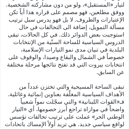
لتيار «المستقبل»، ولو من دون مشاركته الشخصية.
ووفق مطلعين، فهو مصمم على قراره هذا أياً تكن
الإعتبارات والظروف. لا بل فهو يدرس سبل ترتيب
مسألة التمويل، إضافة الى التحالفات في حال
استوجبت بعض الدوائر ذلك. في كل الحالات، تبقى
الدروس السياسية للساحة السنّية من الإنتخابات
البلدية في تبيان مدى نمو التيارات الإسلامية،
خصوصاً في الشمال والبقاع وصيدا، والوقوف على
انتخابات بيروت التي قد تفتح نتائجها مرحلة مختلفة
عن السابق.
تبقى الساحة المسيحية والتي تختزن عدداً من
الأهداف السياسية المغلّفة بعناوين إنمائية وعائلية.
فـ«القوات اللبنانية» والتي سجّلت نمواً شعبياً
واضحاً في موازاة تراجع أبرز خصومها، أي «التيار
الوطني الحر» عملت على ترتيب تحالفات تؤسس
لواقع سياسي جديد. هي تريد أولاً الإمساك باتحادات