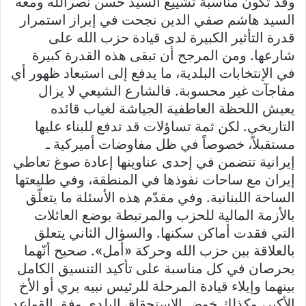
وقد تكون مناسبة تشييع السيد حسن نصرالله ومعه
السيد هاشم صفي الدين نجحت في إبراز استمرار
قدرة التأثير الكبيرة لدى قيادة حزب الله على
شارعها. ومن المرجح أن تبقى هذه القدرة كبيرة
في الإنتخابات البلدية، ما يدفع إلى استبعاد ظهور أي
مفاجآت غير محسوبة. فالشارع الشيعي لا يزال
يعيش اللحظة العاطفية الجياشة لغياب قائده
التاريخي. لكن ثمة تساؤلات قد تدفع للبناء عليها
مستقبلاً، خصوصاً في ظل مفاوضات أميركية ـ
إيرانية تتضمن في إحدى عناوينها إعادة صوغ تعاطي
إيران مع ساحات نفوذها في المنطقة، وفي طليعتها
الساحة اللبنانية. وفي مقدّم هذه الأسئلة ما يتعلّق
بالأزمة المالية للحزب والمرتبطة بوضع العائلات
التي فقدت أماكن سكنها. والسؤال الثاني يتعلق
بالعلاقة بين حزب الله وحركة «أمل». صحيح أنّهما
يحرصان في كل مناسبة على تأكيد التنسيق الكامل
بينهما وإيلاء قيادة المرحلة للرئيس نبيه بري أو الأخ
الأكبر، وكذلك خوض الإستحقاق البلدي وفق القواعد