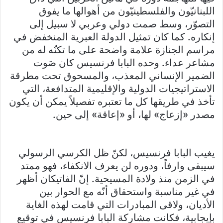
اللبنانيّون والفلسطينيّون من أهوالها ما يفوق
التصوّر، وسط صمت دولي وعربي لا سبيل إلى
إنكاره. كما كان تمثيل الدولة العبرية المنخفض في
مراسم الجنازة علامة واضحة على ما تكنّه له من
مشاعر عداء. وحده البابا فرنسيس كان صَوت
الضمير الإنساني المعذب، والمسحوق تحت مطرقة
الاستراتيجيات الدولية والإقليمية المتدافعة، التي
تأخذ في طريقها كل ما تعتبره تفصيلاً يمكن أن يكون
مصدر «إزعاج» لها، أو «إعاقة» إلى حين.
يغيب البابا فرنسيس، لكنّ ظل الكرسي الرسولي
سيبقى وارفاً، ودوره لن يعرف الانكفاء، فهو ممتد
في الزمن منذ ولادة المسيحية. إنّ الفاتيكان أظهر
في غير مناسبة واستحقاق أنّه مع الحوار بين
الأديان، ولاقى المبادرات التي قامت لهذه الغاية
بإيجابية، فكانت مشاركة البابا فرنسيس في توقيع