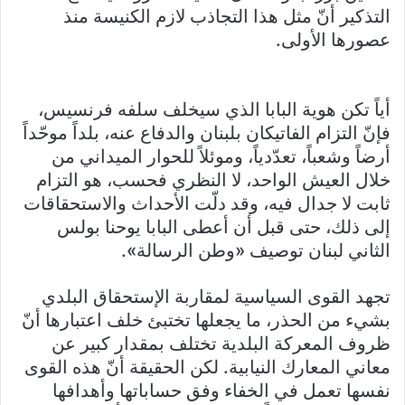
التذكير أنّ مثل هذا التجاذب لازم الكنيسة منذ
عصورها الأولى.
أياً تكن هوية البابا الذي سيخلف سلفه فرنسيس،
فإنّ التزام الفاتيكان بلبنان والدفاع عنه، بلداً موحّداً
أرضاً وشعباً، تعدّدياً، وموئلاً للحوار الميداني من
خلال العيش الواحد، لا النظري فحسب، هو التزام
ثابت لا جدال فيه، وقد دلّت الأحداث والاستحقاقات
إلى ذلك، حتى قبل أن أعطى البابا يوحنا بولس
الثاني لبنان توصيف «وطن الرسالة».
تجهد القوى السياسية لمقاربة الإستحقاق البلدي
بشيء من الحذر، ما يجعلها تختبئ خلف اعتبارها أنّ
ظروف المعركة البلدية تختلف بمقدار كبير عن
معاني المعارك النيابية. لكن الحقيقة أنّ هذه القوى
نفسها تعمل في الخفاء وفق حساباتها وأهدافها