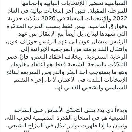
السياسية تحضيراً للإنتخابات النيابية وأحجامها
للمرحلة المقبلة. فبين آخر إنتخابات نيابية في العام
2022 والإنتخابات المقبلة في 2026 تبدّلات جذرية
وفوارق أساسية، ليس فقط بسبب الحرب المدمّرة
التي شهدها لبنان، بل أيضاً مع الإنتقال من عهد
الرئيس ميشال عون الى عهد الرئيس جوزاف عون،
وانتقال البلد برمته من المرجعية الإيرانية إلى
الرعاية السعودية. وبخلاف اعتقاد البعض، فإنّ حصر
التبدّلات بالساحة الشيعية فقط هو اعتقاد مغلوط،
وهو ما يستوجب أخذ العِبَر والدروس السريعة لنتائج
الإنتخابات البلدية في الاعتبار، لا بل إجراء التقييم
السياسي والشعبي الفعلي لها.
وبدءاً ذي بدء يبقى التحدّي الأساس على الساحة
الشيعية هو في امتحان القدرة التنظيمية لحزب الله،
وتبيان ما إذا ظهرت بوادر تبدّل في المزاج الشيعي.