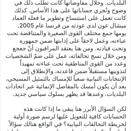
البلديات. وخلال مفاوضاتها كانت تطلب ذلك في
وضوح وتُجري حساباتها على هذا الأساس. كذلك
كانت تعمل على استنساخ وتطوير ما فعله العماد
ميشال عون لدى عودته من فرنسا عام 2005.
يومها جمع مختلف القوى الصغيرة والمتناقضة تحت
عباءته، وعمل لاحقاً على إذابتها ضمن جمهوره
وتحت قيادته. ومن هنا يعتقد المراقبون أنّ جعجع
ومن خلال نسج تحالفاته، عمل على ضمّ الشخصيات
وعدد من القوى المناطقية تحت عباءته تمهيداً
لتذويبها مستقبلاً ضمن قاعدته، والإنطلاق إلى
الإنتخابات النيابية سعياً للإمساك بالتمثيل المسيحي،
بعد أن يكون أمسك بالمفاصل الإنمائية عبر اتحادات
البلديات. وعندها قد يظهر بسلوك سياسي جديد.
لكن السؤال الأبرز هنا يبقى ما إذا كانت هذه
الحسابات كافية للتعويل عليها لرسم صورة أولية
لخريطة التحالفات النيابية؟ في الواقع هنالك سؤالاً