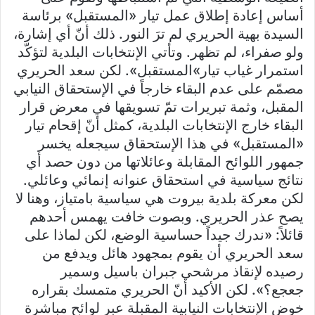
أساس إعادة إطلاق عمل تيار «المستقبل» برئاسة
السيدة بهية الحريري لم ترَ النور. ذلك أنّ أي إشارة،
ولو صفراء، لم تظهر. وتأتي الإنتخابات البلدية لتؤكّد
استمرار غياب تيار»المستقبل». لكن سعد الحريري
مصمّم على عدم البقاء خارجاً في الإستحقاق النيابي
المقبل، وثمة تبريرات تمّ تسويقها في معرض قرار
البقاء خارج الإنتخابات البلدية، كمثل أنّ إقحام تيار
«المستقبل» في هذا الإستحقاق سيجعله يخسر
جمهور اللوائح المقابلة وعائلاتها من دون حصد أي
نتائج سياسية في استحقاق عنوانه إنمائي وعائلي.
لكن معركة بلدية بيروت هي سياسية بامتياز، وهنا لا
يصح عذر الحريري. وبصوت خافت يهمس أحدهم
قائلاً: «ندرك جيداً حساسية الوضع، لكن لماذا على
سعد الحريري أن يقوم بمجهود هائل ويدفع من
رصيده لإنقاذ مرشحي جبران باسيل وسمير
جعجع؟». لكن الأكيد أنّ الحريري متمسك بقراره
خوض الإنتخابات النيابية المقبلة عبر لوائح مباشرة