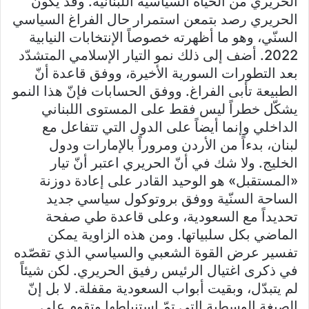
الحريري من الحياة السياسية اللبنانية. وقد يكون
الحريري رصد بتمعن استمرار حال الفراغ السياسي
السنّي، وهو ما أظهرته خصوصاً الإنتخابات النيابية
2022. أضف إلى ذلك نمو التيار الإسلامي المتشدّد
بعد التطورات السورية الأخيرة، ووفق قاعدة أنّ
الطبيعة تأبى الفراغ. ووفق الحسابات فإنّ هذا النمو
يشكّل خطراً ليس فقط على المستوى اللبناني
الداخلي وإنما أيضاً على الدول التي تتفاعل مع
لبنان، بدءاً من الأردن ومروراً بالإمارات ودول
الخليج. ولا شك في أنّ الحريري اعتبر أنّ تيار
«المستقبل» هو الوحيد القادر على إعادة دوزنة
الساحة السنّية ووفق بروتوكول سياسي جديد
تحديداً مع السعودية، وعلى قاعدة طي صفحة
الماضي بكل سلبياتها. ومن هذه الزاوية يمكن
تفسير عرض القوة الشعبي والسياسي الذي تقصّده
في ذكرى اغتيال الرئيس رفيق الحريري. لكن شيئاً
لم يتبدّل، وبقيت أبواب السعودية مقفلة. لا بل إنّ
الصيغة الوسطية التي تمّ استنباطها وتقوم على