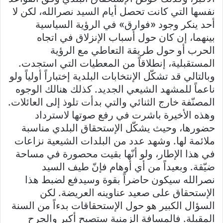
نفسها التي كانت تحصل أيام السيد نصرالله، لكن لا
أحد ينكر وجود «فوارق» في الرؤية السياسية
بينهما، إن كان حول أسباب الإنزلاق في اتجاه
الحرب أو حول طريقة التعاطي مع الرؤية
المستقبلية، إنطلاقاً من المعطيات التي استجدت.
وبالتالي قد تشكّل الإنتخابات البلدية إختباراً أولياً ولو
ناعماً للمشهد الشيعي الجديد. كذلك هنالك الوجوه
المصنّفة خارج الثنائي والتي بدأت تلوذ إلى العائلات.
وهذه الأخيرة باشرت في رفع صوتها لاسترداد
حضورها، وحيث يشكّل الإستحقاق البلدي مناسبة
ملائمة لها. وشهد عدد من البلدات الشيعية نزاعات
في هذا الإطار، ولو أنّها بقيت محصورة في مساحة
ضيّقة. وبعيداً من أي أوهام فإنّ طيف السيد
نصرالله سيكون حاضراً بقوة وسيدفع لضبط هذا
الإستحقاق على صعيد عناوينه العريضة. لكن
السؤال الكبير هو حول الإستحقاقات بدءاً من السنة
المقبلة. فالمسافة الزمنية ستصبح أكبر والجرح