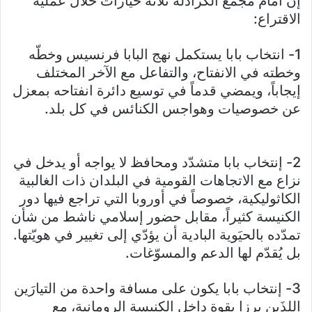
إنّ أمام مجمع الكرادلة ثلاثة خيارات خلال عملية
الاقتراع:
1- انتخاب بابا يستكمل نهج البابا فرنسيس وخطّه
وخطته في الانفتاح، والتفاعل مع الآخر المختلف
إيجاباً، ويمضي قدماً في توسيع دائرة انفتاحه بمعزل
عن خصوصيات وهواجس الكنائس في كل بلد.
2- إنتخاب بابا متشدّد ومحافظ لا يواجه أو يدخل في
نزاع مع الاتجاهات القومية في البلدان ذات الغالبية
الكاثوليكية، خصوصاً في أوروبا التي تراجع فيها دور
الكنيسة كثيراً، مقابل حضور إسلامي ناشط من شأن
تمدّده بالحيَوية البادية أن يؤدّي إلى تغيير في هويّتها.
بل يُقدّم لها الدعم والمسوّغات.
3- إنتخاب بابا يكون على مسافة واحدة من التيارَين
اللذَين برزا بقوة داخل الكنيسة الرومانية، مع