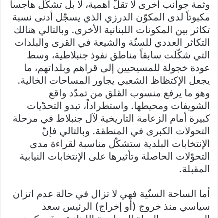
وثمة جوانب أخرى لا تقلّ أهمية، لا بل تشكّل هاجساً
مكبوتاً لدى المكوّن الدرزي الذي يسجّل أدنى نسبة
تكاثر بين المكونات اللبنانية الأخرى. وبالتالي هنالك
التكاثر العددي للسنّة والشيعة في القرى والبلدات
التي شكّلت سابقاً مناطق نفوذ جنبلاطية، وسط
عودة خجولة للمسيحيين إلى قراهم وبلداتهم، ما
يجعل الإكتظاظ الشعبي يجاور المساحات الخالية.
وهو ما يرفع منسوب القلق من تمدّد واقع
الشويفات ومحيطها. واستطراداً، تبدو التحدّيات
كبيرة أمام الزعامة التاريخية لآل جنبلاط في مرحلة
التحولات الكبرى في المنطقة. وبالتالي فإنّ
الإنتخابات البلدية ستشكّل مناسبة لقراءة مدى
التحوّلات الحاصلة وتأثيرها على الإنتخابات النيابية
المقبلة.
أما الساحة السنّية فهي لا تزال في حالة عدم اتزان
سياسي منذ خروج (أو إخراج) الرئيس سعد