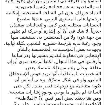
أساسياً يتمّ طرحه في استمرار من دون وجود إجابة
له، والمقصود به عن «حالة» رئيس الجمهورية
العماد جوزاف عون في الساحة المسيحية وإمكانية
ترجمتها على المستوى النيابي. عندها ستصبح
الحسابات مختلفة بنحو كامل والتحالفات ستتبدّل
جذرياً. لا شك في أنّ أي إشارة أو حركة لم تظهر
من جهة عون ولا من المحيطين به، يستشف منها
وجود رغبة لديه بترجمة حضوره الشعبي بكتلة نيابية.
وجهدت بعض المؤسسات المتخصصة بالشأن
الإنتخابي في محاولة لتقديم مشورتها ودراساتها
وأرقامها في هذا المجال، لكنها لم تجد سوى أبواب
مغلقة. وعلى رغم من ذلك تتمسك بعض
الشخصيات المناطقية بأنّها تريد خوض الإستحقاق
النيابي، ولو في شكل متفرّق، وعلى أساس أن
تكون متناغمة مع توجهات قصر بعبدا. لكن حتى
الساعة لم يظهر ما يوحي بوجود إشارات مشجعة.
ومن هنا يعتقد بعض المراقبين أنّ «الملاطفة»
الإعلامية التي يعتمدها جعجع أو باسيل على حدّ