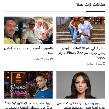
مقالات ذات صلة
عمل غنائي عابر للثقافات… إيوان
بالصور… أمير يزبك وحبيب بو أنطون
يطلق جديده مع Flowy Zoe بعنوان
معاً
Fuego
منذ 20 ساعة
منذ 16 ساعة
بالفيديو والصور – رابعة الزيات تحتفل
جوانا ملاح تستعد لإطلاق “بكلمة ”
بزواج ابنها كريم …دموعها تغلبها
قريبًا في الأسواق العربية والمنصات