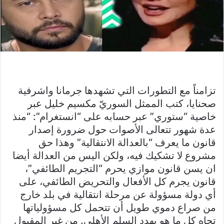
تزامناً مع التطورات التي تشهدها جرمانا واشرفية
صحنايا، كتب الممثل السوريّ مكسيم خليل عبر
خاصية “ستوري” عبر حسابه على “انستغرام”: “منذ
عدة شهور تتعالى الأصوات حول ضرورة إصدار
قانون ما يعرف “بالعدالة الانتقالية” وهذا حق
مشروع لا تشكيك فيه، ولكن اليس من العدالة أيضا
ان يسن قانون موازي يحرم “التجريم الطائفي”،
قانون يجرم كل الأفعال والتحريض الطائفي، على
أي دولة مسؤولة عن مرحلة انتقالية في بلد خارج
من صراع دموي طويل أن تتحمل كل مسؤولياتها
تجاه كل ما هو يهدد السلم الأهلي. من غير المقبول