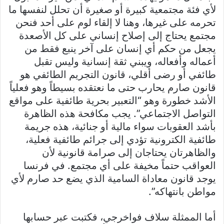
لأي فئة مجتمعية كبيرة أو صغيرة أن تحلل لنفسها ما
تحرمه على غيرها، وهنا لا إلقاء لوم على أحد فنحن
مجتمع يحتاج إلى إصلاح إنساني على كل الأصعدة
يجعل من حكم أي إنسان على آخر ينبع فقط من
أعماله وأفعاله، ويبني ثقة إنسانية وليس تقبل
طائفي أو رضى أقلي، قانون التجريم الطائفي هو
قانون صارم يحارب حتى ما نعتقده بسيطاً وهو فعلياً
الأشد خطورة وهو “التعبير بحرية طائفية على مواقع
التواصل الاجتماعي”. يجب مكافحة هذه الظاهرة
بأشد العقوبات سواء مالية أو جنائية، هذه جريمة
طائفية الكترونية تؤدي إلى جرائم طائفية فعلية،
والظاهرتان يحتاجان إلى صرامة قانونية لأن
العواقب حتماً مخيفة على أي مجتمع. في فرنسا
يوجد قانون معاداة السامية الذي يضع حد صارم لأي
مواطن بانتهاكه”.
أما الممثلة سلاف فواخرجي، فكتبت عبر حسابها