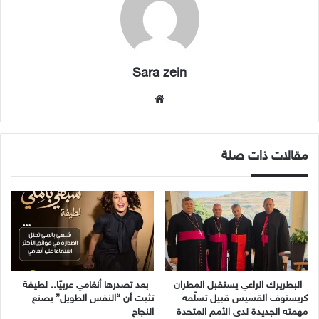
Sara zein
موقع
الويب
مقالات ذات صلة
البطريرك الراعي يستقبل المطران
بعد تصدرها أنغامي عربيًا.. لطيفة
كريستوف القسيس قبيل تسلّمه
تثبت أن “النفس الطويل” يصنع
مهمته الجديدة لدى الأمم المتحدة
النجاح