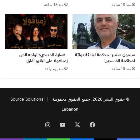
منذ 18 ساعة
منذ 18 ساعة
سيمون صفير- محكمة لبنانيّة دوليّة
«سارة الحديدي» تواجه الجن
لمحاكمة الفاسدين!
زمباهولا على تياترو آفاق
منذ 19 ساعة
منذ يوم واحد
© حقوق النشر 2026، جميع الحقوق محفوظة |
Source Solutions
Lebanon
فيسبوك
X
يوتيوب
انستقرام