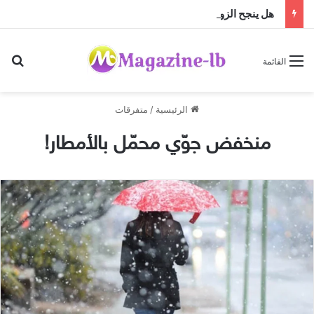
هل ينجح الزواج باختلاف الجنسيات … أم أن النجاح تصنعه منظومة القيم؟
بح
القائمة
الرئيسية
/
متفرقات
منخفض جوّي محمّل بالأمطار!