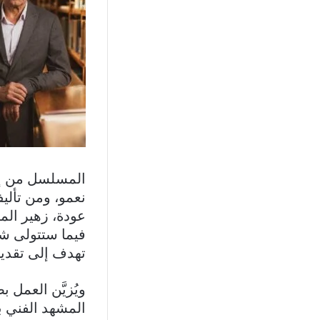
نعمو، ومن تألي
عودة، زهير الم
فيما ستتولى شر
تهدف إلى تقدي
ويُزيَّن العمل
المشهد الفني بم