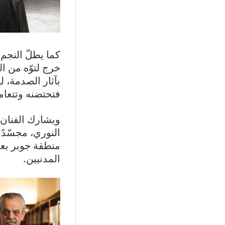
كما يطلّ النجم
خرج لتوّه من ا
بآثار الصدمة، ل
فتحتضنه وتتعام
ويشارك الفنان 
النوري، مجسّدً
منطقة جوبر بع
المدنيين.