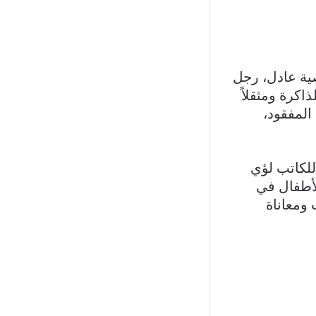
صية عادل، رجل
اكرة ومثقلاً
 المفقود،
للكاتب لؤي
لأطفال في
ومعاناة