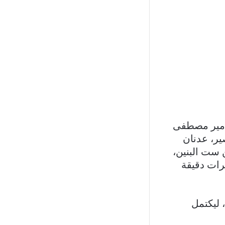
، بإشراف المنتج أمير مصطفى
ير، عدنان
 ست البنين،
رات دقيقة
 ليكتمل