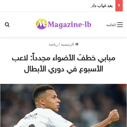
بعد غياب دام عقدين: “فرقة الجاهلية للفنون الشعبية” تعود إلى الساحة الفنية والمسرحية وتطلق “مهرجان صيف الجاهلية 2026”
بح
القائمة
الرئيسية
/
رياضة
مبابي خطفَ​ الأضواء مجدداً: لاعب
الأسبوع في دوري الأبطال