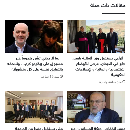
مقالات ذات صلة
الراعي يستقبل وزير المالية ياسين
ريما الرحباني تشن هجوماً غير
جابر في الديمان: عرض للأوضاع
مسبوق على ريكاردو كرم… وتلاحقه
الاقتصادية والمالية والإصلاحات
بالتعليق نفسه على كل منشوراته
الحكومية
منذ 19 ساعة
منذ ساعة واحدة
عبود: إنخفاض حركة المسافرين عبر
متى يستقبل وفدا من الجامعة