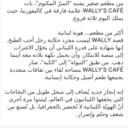
من مطعم صغير يشبه “السرّ المكتوم”، بات
WALLY’S CAFÉ علامة فارقة في كاليفورنيا، حيث
يملك اليوم ثلاثة فروع.
أكثر من مطعم… هوية لبنانية
قصة WALLY ليست مجرد حكاية رجل أحب الطبخ.
إنها شهادة على قدرة اللبناني أن يحوّل الاغتراب
إلى منصة للابتكار، وأن يحمل نكهة بلاده معه أينما
ذهب. من طبق “التبولة” إلى “الكبة”، صار
WALLY’S CAFÉ مساحة لقاء بين ثقافات متعددة
يجمعها طعم أصيل وحكاية إنسانية.
إنه إنجاز جديد يُضاف إلى سجل طويل من النجاحات
التي يحققها اللبنانيون في العالم، ليثبتوا مرة أخرى
أنّ الهويّة اللبنانية لا تُختصر بالجغرافيا، بل تُصنع من
شغف وحلم وإصرار.