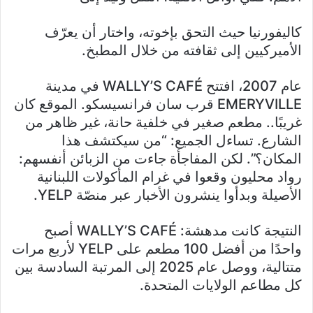
كاليفورنيا حيث التحق بإخوته، واختار أن يعرّف
الأميركيين إلى ثقافته من خلال المطبخ.
عام 2007، افتتح WALLY’S CAFÉ في مدينة
EMERYVILLE قرب سان فرانسيسكو. الموقع كان
غريبًا.. مطعم صغير في خلفية حانة، غير ظاهر من
الشارع. تساءل الجميع: “من سيكتشف هذا
المكان؟”. لكن المفاجأة جاءت من الزبائن أنفسهم:
رواد محليون وقعوا في غرام المأكولات اللبنانية
الأصيلة وبدأوا ينشرون الأخبار عبر منصّة YELP.
النتيجة كانت مدهشة: WALLY’S CAFÉ أصبح
واحدًا من أفضل 100 مطعم على YELP لأربع مرات
متتالية، ووصل عام 2025 إلى المرتبة السادسة بين
كل مطاعم الولايات المتحدة.