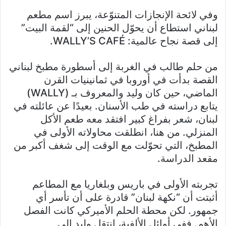
وفي لائحة الإنجازات المتنوّعة، يبرز اسم مطعم
لبناني استطاع أن يحوّل الحنين إلى “لقمة البيت”
إلى قصة نجاح عالمية: WALLY’S CAFÉ.
من حلم طالب في الغربة إلى أسطورة مطبخ لبناني
القصة بدأت في أوروبا في ثمانينيات القرن
الماضي، حين كان وليد والمعروف بـ (WALLY)
يتابع دراسته في طب الأسنان. بعيدًا عن عائلته في
لبنان، شعر بفراغ كبير افتقد معه طعم الأكل
المنزلي. من هنا، انطلقت محاولاته الأولى في
المطبخ، التي تحوّلت مع الوقت إلى شغف أكبر من
مقعد الدراسة.
تجربته الأولى في باريس وبلغاريا مع المطاعم
أثبتت أن “نكهة لبنان” قادرة على أن تأسر أي
جمهور. لكن محطة الحلم الأميركي كانت الفصل
الأهم. ففي أوائل الألفية، انتقل وليد إلى