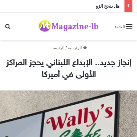
هل ينجح الزواج باختلاف الجنسيات … أم أن النجاح تصنعه منظومة القيم؟
بح
القائمة
الرئيسية
/
الرئيسية
إنجاز جديد.. الإبداع اللبناني يحجز المراكز
الأولى في أميركا