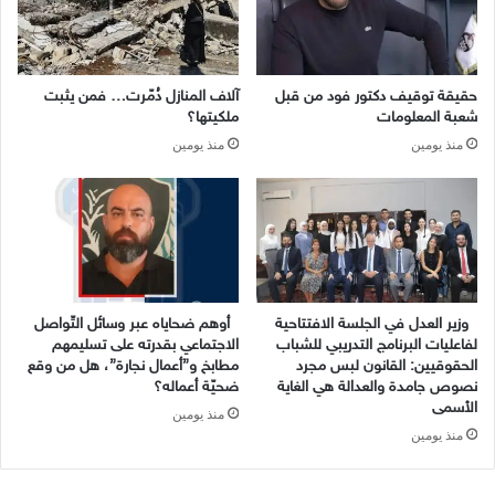
حقيقة توقيف دكتور فود من قبل
آلاف المنازل دُمّرت… فمن يثبت
شعبة المعلومات
ملكيتها؟
منذ يومين
منذ يومين
وزير العدل في الجلسة الافتتاحية
أوهم ضحاياه عبر وسائل التّواصل
لفاعليات البرنامج التدريبي للشباب
الاجتماعي بقدرته على تسليمهم
الحقوقيين: القانون لبس مجرد
مطابخ و”أعمال نجارة”، هل من وقع
نصوص جامدة والعدالة هي الغاية
ضحيّة أعماله؟
الأسمى
منذ يومين
منذ يومين