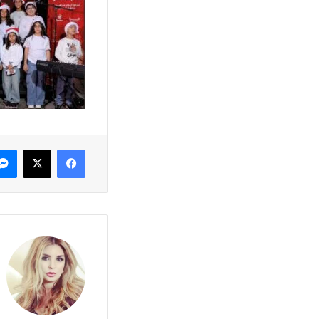
فيسبوك
X