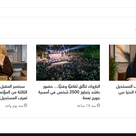
رف المستحيل
الباروك تتألق ثقافيًا وفنيًا… حضور
سبتمبر المقبل .
الدنيا دبي
حاشد يتجاوز 2500 شخص في أمسية
الثالثة من المؤتم
جورج نعمة
تعرف المستحيل”
منذ 14 ساعة
منذ يوم واحد