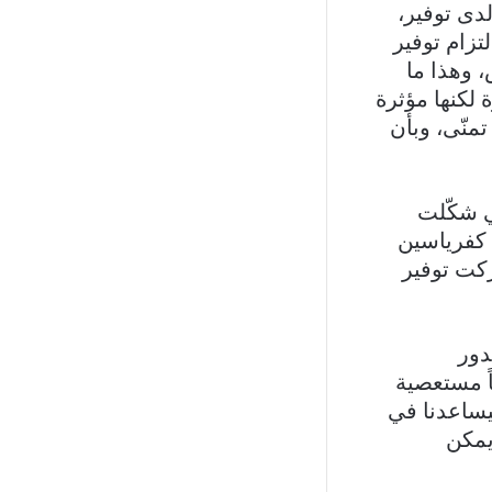
دى توفير،
تزام توفير
س، وهذا ما
 لكنها مؤثرة
منّى، وبأن
ي شكّلت
 كفرياسين
ركت توفير
دور
اً مستعصية
يساعدنا في
 يمكن