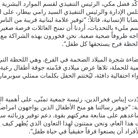
كّد فضل مكي، الرئيس التنفيذي لقسم الموارد البشرية ل
لس الإدارة والرئيس التنفيذي السيد رامي بيطار، على ال
ايا الإنسانية، قائلاً: “توفير علامة لبنانية قريبة من النا
سم مليء بالتحديات، أردنا أن نمنح العائلات فرصة صغيرة
جه ظروفاً صحية صعبة. نحن فخورون بهذه الشراكة مع ت
 لحظة فرح يستحقها كل طفل”.
ضاءة شجرة الميلاد الضخمة في الفرع، وهي اللحظة الت
مية للحملة، تلاها عرض ميلادي قدّمته جوقة أطفال رعية
ء احتفالية دافئة، ليُختتم الحفل بكلمات ممثلي سوبرما
ّدت إيناس فخرالدين، رئيسة جمعية تمنّى، على أهمية ال
ة: “جوهر رسالتنا هو منح الأطفال الذين يواجهون امراض
دهم على متابعة معركتهم بقوة. دعم توفير وزبائنه س
 أمنيات هذا العام، ونحن ممتنون لهذا التعاون الذي يُظهر كيف
راد أن يصنعوا فرقاً حقيقياً في حياة طفل”.