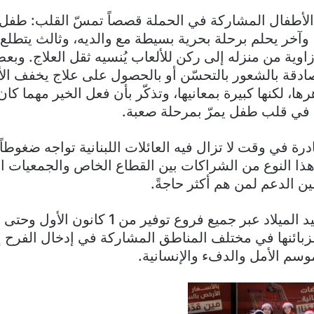
لأطفال المشاركة في الحملة قصصاً تمسّ القلب: طفل ي
وآخر يحلم برحلة بحرية بسيطة مع والديه، وثالث يتطلع
اوية من منزله إلى ركن للألعاب يُنسيه ثقل العلاج. وبع
صادقة بالشعور بالتحسّن أو بالحصول على علاج يخفف الأل
، لكنها كبيرة بمعانيها، وتذكّر بأن فعل الخير مهما كان
 في قلب طفل يمرّ بمرحلة صعبة.
درة في وقت لا تزال فيه العائلات اللبنانية تواجه ضغوطاً
هذا النوع من الشراكات بين القطاع الخاص والجمعيات ا
ين الدعم لمن هم أكثر حاجةً.
ح لزبائنها في مختلف المناطق المشاركة في إدخال الفرح 
وسم الأمل والدفء والإنسانية.