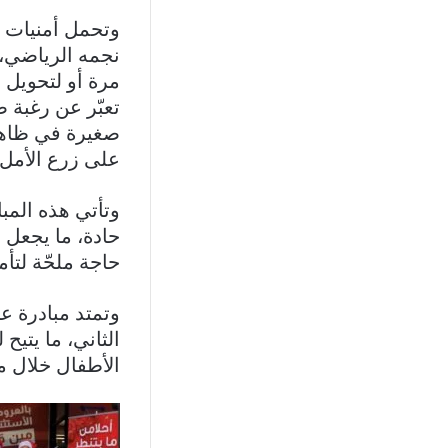
وتحمل أمنيات ا
نجمه الرياضي، 
مرة أو لتحويل ز
تعبّر عن رغبة 
صغيرة في ظاهرها
على زرع الأمل
وتأتي هذه المبا
حادة، ما يجعل 
حاجة ملحّة لتأم
الثاني، ما يتي
الأطفال خلال م