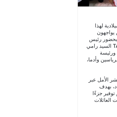
 الميلادية لهذا
ن يواجهون
 بحضور رئيس
مجلس الإدارة والرئيس التنفيذي لشركة TAWFEER INTERNATIONAL السيد رامي
 ورئيسة
رياسين وأدما،
شر الأمل عبر
اد، بهدف
قدّم توفير جزءًا
 العائلات