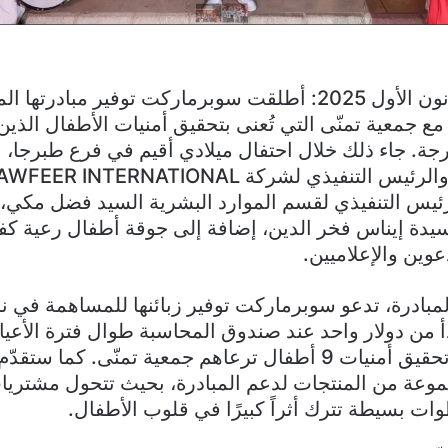
بيروت في 1 كانون الأول 2025: أطلقت سوبرماركت توفير مبادرتها
مع جمعية تمنّى التي تُعنى بتحقيق أمنيات الأطفال الذي
جة. جاء ذلك خلال احتفال ميلادي أقيم في فرع طبرجا،
الرئيس التنفيذي لقسم الموارد البشرية السيد فضل مكي،
سيدة إيناس فخر الدين، إضافة إلى جوقة أطفال رعية كف
ين والإعلاميين.
مبادرة، تدعو سوبرماركت توفير زبائنها للمساهمة في ن
بدأ من دولار واحد عند صندوق المحاسبة طوال فترة الأعي
المساعدة في تحقيق أمنيات 9 أطفال ترعاهم جمعية تمنّى. كما ست
عة من المنتجات لدعم المبادرة، بحيث تتحول مشتريات
وات بسيطة تترك أثراً كبيرًا في قلوب الأطفال.