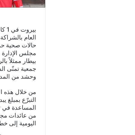
العام بالشراكة 
حالات صحية حر
بيطار ممثلاً ب
جمعية تمنّى ال
وحشد من المدعو
من خلال هذه ال
التبرّع بمبلغ ي
من عائدات مجمو
اليومية إلى خط