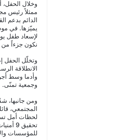
وخلال الحفل، أ
ممثلاً رئيس مج
الدائم بدعم القض
يميّزها. في مو
لإسعاد طفل يوا
نكون جزءاً من
وتخلّل الحفل إ
الانطلاقة الرس
وأدما وسط أجوا
وجمعية تمنّى.
ومن جانبها، شد
المجتمعي، قائل
لحظات أمل تساع
تحقيق 9
للمؤسسات والأف