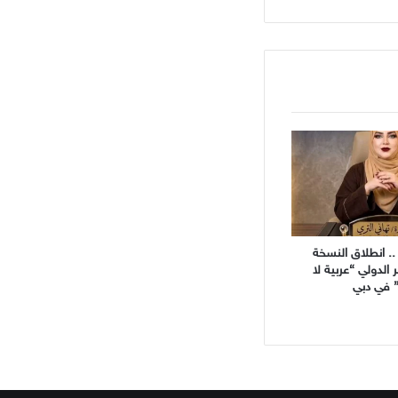
. انطلاق النسخة
ر الدولي “عربية لا
 في دبي