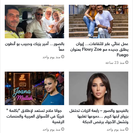
عمل غنائي عابر للثقافات… إيوان
بالصور… أمير يزبك وحبيب بو أنطون
يطلق جديده مع Flowy Zoe بعنوان
معاً
Fuego
منذ يوم واحد
منذ 23 ساعة
بالفيديو والصور – رابعة الزيات تحتفل
جوانا ملاح تستعد لإطلاق “بكلمة ”
بزواج ابنها كريم …دموعها تغلبها
قريبًا في الأسواق العربية والمنصات
وتشعل الأجواء برقص الدبكة
الرقمية
منذ يوم واحد
منذ يوم واحد