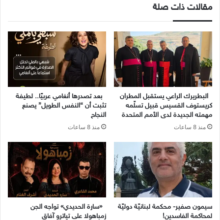
مقالات ذات صلة
البطريرك الراعي يستقبل المطران
بعد تصدرها أنغامي عربيًا.. لطيفة
كريستوف القسيس قبيل تسلّمه
تثبت أن “النفس الطويل” يصنع
مهمته الجديدة لدى الأمم المتحدة
النجاح
منذ 8 ساعات
منذ 8 ساعات
سيمون صفير- محكمة لبنانيّة دوليّة
«سارة الحديدي» تواجه الجن
لمحاكمة الفاسدين!
زمباهولا على تياترو آفاق