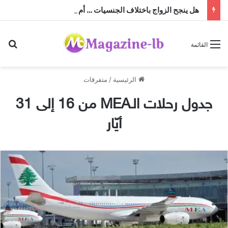
هل ينجح الزواج باختلاف الجنسيات … أم أن النجاح تصنعه منظومة القيم؟
بح
القائمة
الرئيسية
/
متفرقات
جدول رحلات الـMEA من 16 إلى 31
أيّار