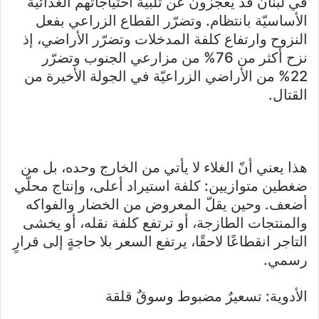
في لبنان قد يعجزون عن تلبية احتياجاتهم الغذائيّة
الأساسيّة بانتظام. وتضرّر القطاع الزراعي بفعل
النزوح وارتفاع كلفة المدخلات وتضرّر الأراضي، إذ
نزح أكثر من 76% من مزارعي الجنوب وتضرّر
22% من الأراضي الزراعيّة في الجولة الأخيرة من
القتال.
هذا يعني أنّ الغلاء لا يأتي من الخارج وحده، بل من
ضغطين متوازيين: كلفة استيراد أعلى، وإنتاج محلّي
أضعف. وحين يقلّ المعروض من الخضار والفواكه
والمنتجات الطازجة، أو ترتفع كلفة نقله، أو يخشى
التاجر انقطاعًا لاحقًا، يرتفع السعر بلا حاجةٍ إلى قرارٍ
رسمي.
الأدوية: تسعيرٌ مضبوط وسوقٌ قلقة