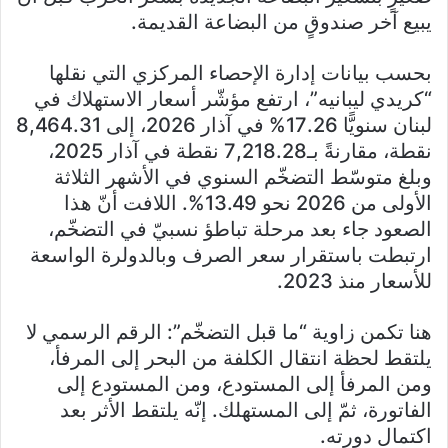
يبيع آخر صندوقٍ من البضاعة القديمة.
بحسب بيانات إدارة الإحصاء المركزي التي نقلها
“كريدي ليبانيه”، ارتفع مؤشّر أسعار الاستهلاك في
لبنان سنويًّا 17.26% في آذار 2026، إلى 8,464.31
نقطة، مقارنةً بـ7,218.28 نقطة في آذار 2025،
وبلغ متوسّط التضخّم السنوي في الأشهر الثلاثة
الأولى من 2026 نحو 13.49%. اللافت أنّ هذا
الصعود جاء بعد مرحلة تباطؤ نسبيّ في التضخّم،
ارتبطت باستقرار سعر الصرف وبالدولرة الواسعة
للأسعار منذ 2023.
هنا تكمن زاوية “ما قبل التضخّم”: الرقم الرسمي لا
يلتقط لحظة انتقال الكلفة من البحر إلى المرفأ،
ومن المرفأ إلى المستودع، ومن المستودع إلى
الفاتورة، ثمّ إلى المستهلك. إنّه يلتقط الأثر بعد
اكتمال دورته.