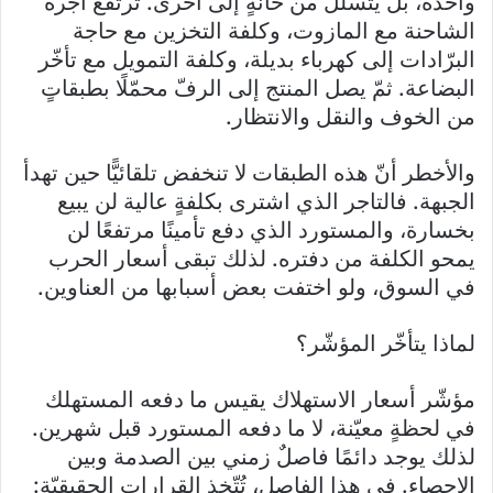
واحدة، بل يتسلّل من خانةٍ إلى أخرى. ترتفع أجرة
الشاحنة مع المازوت، وكلفة التخزين مع حاجة
البرّادات إلى كهرباء بديلة، وكلفة التمويل مع تأخّر
البضاعة. ثمّ يصل المنتج إلى الرفّ محمّلًا بطبقاتٍ
من الخوف والنقل والانتظار.
والأخطر أنّ هذه الطبقات لا تنخفض تلقائيًّا حين تهدأ
الجبهة. فالتاجر الذي اشترى بكلفةٍ عالية لن يبيع
بخسارة، والمستورد الذي دفع تأمينًا مرتفعًا لن
يمحو الكلفة من دفتره. لذلك تبقى أسعار الحرب
في السوق، ولو اختفت بعض أسبابها من العناوين.
لماذا يتأخّر المؤشّر؟
مؤشّر أسعار الاستهلاك يقيس ما دفعه المستهلك
في لحظةٍ معيّنة، لا ما دفعه المستورد قبل شهرين.
لذلك يوجد دائمًا فاصلٌ زمني بين الصدمة وبين
الإحصاء. في هذا الفاصل، تُتّخذ القرارات الحقيقيّة: