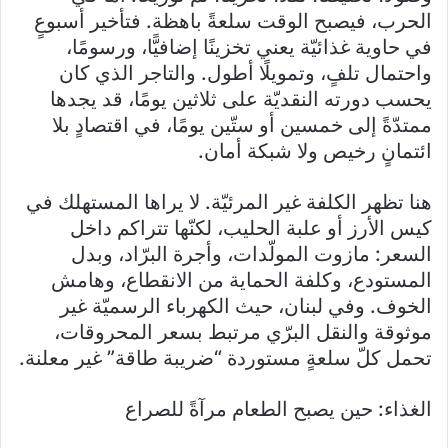
الحرب، فيصبح الوقت سلعةً باهظة. فتأخير أسبوعٍ
في حاوية غذائيّة يعني تخزينًا إضافيًّا، ورسومًا،
واحتمال تلفٍ، وتمويلًا أطول. والتاجر الذي كان
يحسب دورته النقديّة على ثلاثين يومًا، قد يجدها
ممتدّةً إلى خمسين أو ستّين يومًا، في اقتصادٍ بلا
ائتمانٍ رخيص ولا شبكة أمان.
هنا تظهر الكلفة غير المرئيّة. لا يراها المستهلك في
كيس الأرز أو علبة الحليب، لكنّها تتراكم داخل
السعر: مازوت المولّدات، وأجرة البرّاد، وبدل
المستودع، وكلفة الحماية من الانقطاع، وهامش
الخوف. وفي لبنان، حيث الكهرباء الرسميّة غير
موثوقة والنقل البرّي مرتبط بسعر المحروقات،
تحمل كلّ سلعةٍ مستوردة “ضريبة طاقة” غير معلنة.
الغذاء: حين يصبح الطعام مرآةً للصراع