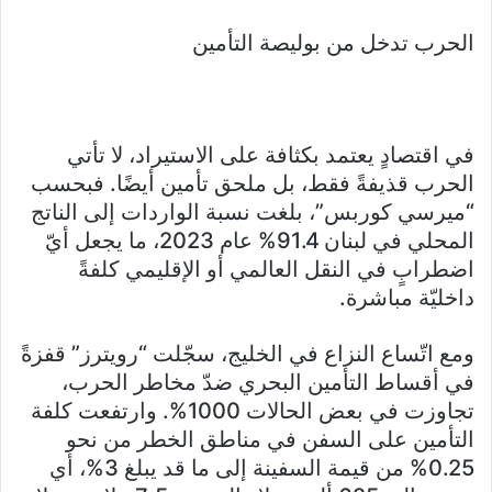
الحرب تدخل من بوليصة التأمين
في اقتصادٍ يعتمد بكثافة على الاستيراد، لا تأتي
الحرب قذيفةً فقط، بل ملحق تأمين أيضًا. فبحسب
“ميرسي كوربس”، بلغت نسبة الواردات إلى الناتج
المحلي في لبنان 91.4% عام 2023، ما يجعل أيّ
اضطرابٍ في النقل العالمي أو الإقليمي كلفةً
داخليّة مباشرة.
ومع اتّساع النزاع في الخليج، سجّلت “رويترز” قفزةً
في أقساط التأمين البحري ضدّ مخاطر الحرب،
تجاوزت في بعض الحالات 1000%. وارتفعت كلفة
التأمين على السفن في مناطق الخطر من نحو
0.25% من قيمة السفينة إلى ما قد يبلغ 3%، أي