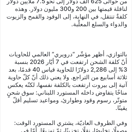
من حوالى 625 ألف دولار إلى نحو 7.5 ملايين دولار
لناقلة قيمتها بين 200 و300 مليون دولار. وهذه
كلفةٌ تنتقل، في النهاية، إلى الوقود والقمح والزيوت
والدواء والسلع المعلّبة.
بالتوازي، أظهر مؤشّر “درويري” العالمي للحاويات
أنّ كلفة الشحن ارتفعت في 7 أيّار 2026 بنسبة
3% إلى 2,286 دولارًا للحاوية قياس 40 قدمًا، بعد
ثلاثة أسابيع من التراجع. ولا يعني ذلك أنّ كلّ حاوية
آتية إلى بيروت ارتفعت بالكلفة نفسها، لكنّه يعكس
مناخًا يتفاوض داخله المستورد اللبناني: سوق شحنٍ
متوتّر، رسوم وقود وطوارئ، ومواعيد تسليم أقلّ
يقينًا.
وفي الظروف العاديّة، يشتري المستورد الوقت:
وصولًا، تخليصًا، نقلًا، تخزينًا، ثمّ توزيعًا. أمّا في