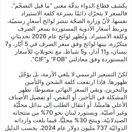
يكشف قطاع الدواء بدقّة معنى “ما قبل التضخّم”.
فالسعر لا يتحرّك دائمًا بسرعة كلفة الاستيراد
نفسها، لأنّ وزارة الصحّة تنشر لوائح أسعارٍ رسميّة،
وتربط أسعار الأدوية المستوردة بسعر الصرف
وكلفة الاستيراد. وتُظهر لوائح عام 2026 تحديثاتٍ
متكرّرة، بينها لوائح وفق سعر الصرف في 5 أيّار، و7
نيسان، و11 آذار، و5 شباط، مع تحويلاتٍ للأسعار
المستوردة وفق معادلتي “FOB” و”CIF”.
لكنّ التسعير الرسمي لا يلغي الأزمة، بل يؤجّل
ظهورها. فإذا ارتفعت كلفة الشحن والتأمين
والتخزين، وبقي السعر النهائي مضبوطًا، تظهر
المشكلة في التأخير، أو النقص، أو تفضيل الأصناف
الأعلى هامشًا، أو انتقال الطلب إلى بدائل محلّيّة
وغير أصليّة. ويستورد لبنان نحو 70% من منتجاته
الصيدلانيّة، وينتج 30% محليًّا، فيما بلغت وارداته
الدوائيّة 737 مليون دولار عام 2024، بحسب الدليل