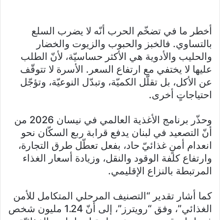
أخطر ما في تضخّم الحرب أنّه لا يضرب السلع
بالتساوي. فالخبز والحبوب والزيوت والخضار
والحليب والأدوية هي الأكثر حساسيّة، لأنّ الطلب
عليها لا يختفي مع ارتفاع السعر. الأسرة لا تتوقّف
عن الأكل، بل تقلّل الكميّة، وتبدّل النوعيّة، وتؤجّل
احتياجاتٍ أخرى.
وحذّر برنامج الأغذية العالمي في نيسان 2026 من
أنّ التصعيد في لبنان يدفع قرابة ربع السكّان نحو
انعدام أمنٍ غذائيّ حاد، بفعل تعطّل طرق التجارة،
وارتفاع كلفة الوقود والنقل، وزيادة أسعار الغذاء
المرتبطة بالنزاع الإقليمي.
كما أشار تقدير “التصنيف المرحلي المتكامل للأمن
الغذائي”، وفق “رويترز”، إلى أنّ 1.24 مليون شخص