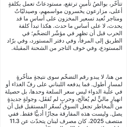
تتأخّر، بوالصُ تأمينٍ ترتفع، مستودعاتٌ تعمل بكلفةٍ
أعلى، مزارعون يخسرون مواسمهم، وصيدليّاتٌ
ومتاجر تُعيد تسعير المخزون على أساس ما قد
يحدث، لا على أساس ما حدث. هكذا تبدأ كلفة
الحرب قبل أن تظهر في مؤشّر التضخّم؛ في
الطريق إلى المرفأ، وفي دفتر المستورد، وفي برّاد
المستودع، وفي خوف التاجر من الشحنة المقبلة.
من هنا، لا يبدو رقم التضخّم سوى نتيجةٍ متأخّرةٍ
لمسارٍ أطول. فما يدفعه اللبناني على رفّ الغذاء أو
في علبة الدواء ليس سعر السلعة وحدها، بل حصيلة
انهيارٍ ماليٍّ لم يُعالَج، وحربٍ لم تُقفَل، وجولةٍ جديدةٍ
من المخاطر تجعل السوق تُسعّر المستقبل قبل أن
يصل. وليست هذه المفارقة مجازًا أدبيًّا فقط. ففي
منتصف 2025، كان مصرف لبنان يتحدّث عن 11.3