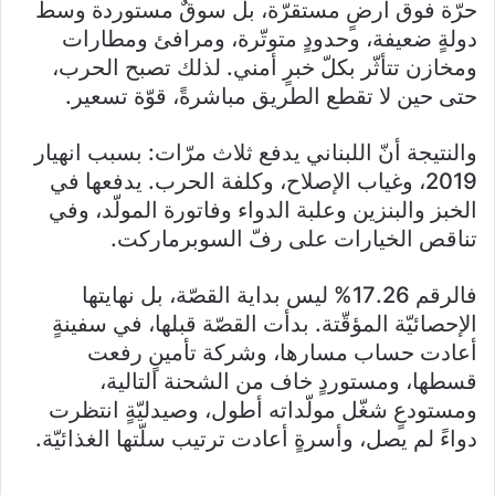
حرّة فوق أرضٍ مستقرّة، بل سوقٌ مستوردة وسط
دولةٍ ضعيفة، وحدودٍ متوتّرة، ومرافئ ومطارات
ومخازن تتأثّر بكلّ خبرٍ أمني. لذلك تصبح الحرب،
حتى حين لا تقطع الطريق مباشرةً، قوّة تسعير.
والنتيجة أنّ اللبناني يدفع ثلاث مرّات: بسبب انهيار
2019، وغياب الإصلاح، وكلفة الحرب. يدفعها في
الخبز والبنزين وعلبة الدواء وفاتورة المولّد، وفي
تناقص الخيارات على رفّ السوبرماركت.
فالرقم 17.26% ليس بداية القصّة، بل نهايتها
الإحصائيّة المؤقّتة. بدأت القصّة قبلها، في سفينةٍ
أعادت حساب مسارها، وشركة تأمينٍ رفعت
قسطها، ومستوردٍ خاف من الشحنة التالية،
ومستودعٍ شغّل مولّداته أطول، وصيدليّةٍ انتظرت
دواءً لم يصل، وأسرةٍ أعادت ترتيب سلّتها الغذائيّة.