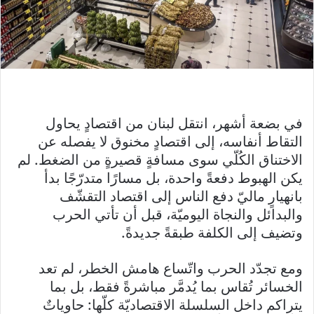
في بضعة أشهر، انتقل لبنان من اقتصادٍ يحاول
التقاط أنفاسه، إلى اقتصادٍ مخنوق لا يفصله عن
الاختناق الكُلّي سوى مسافةٍ قصيرةٍ من الضغط. لم
يكن الهبوط دفعةً واحدة، بل مسارًا متدرّجًا بدأ
بانهيارٍ ماليّ دفع الناس إلى اقتصاد التقشّف
والبدائل والنجاة اليوميّة، قبل أن تأتي الحرب
وتضيف إلى الكلفة طبقةً جديدةً.
ومع تجدّد الحرب واتّساع هامش الخطر، لم تعد
الخسائر تُقاس بما يُدمَّر مباشرةً فقط، بل بما
يتراكم داخل السلسلة الاقتصاديّة كلّها: حاوياتٌ