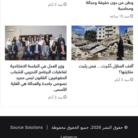
وطن من دون حقيقة وعدالة
منذ 3 أيام
ومحاسبة
منذ 15 ساعة
آلاف المنازل دُمّرت… فمن يثبت
وزير العدل في الجلسة الافتتاحية
ملكيتها؟
لفاعليات البرنامج التدريبي للشباب
الحقوقيين: القانون لبس مجرد
منذ 3 أيام
نصوص جامدة والعدالة هي الغاية
الأسمى
منذ 3 أيام
© حقوق النشر 2026، جميع الحقوق محفوظة |
Source Solutions
Lebanon