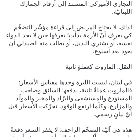
التجاري الأميركي المستند إلى أرقام الجمارك
اللبنانيّة.
لذلك، لا يحتاج المريض إلى قراءة مؤشّر التضخّم
كي يعرف أنّ الأزمة بدأت؛ يعرفها حين لا يجد الدواء
نفسه، أو يشتري البديل، أو يطلب منه الصيدلي أن
يعود بعد أسبوع.
النقل: المازوت كعملةٍ ثانية
في لبنان، ليست الليرة وحدها مقياس الأسعار؛
فالمازوت عملةٌ ثانية، يدفعها السائق وصاحب
المستودع والمستشفى والبرّاد والمخبز والمولّد
والمزارع. وكلّما ارتفع الوقود، تحرّكت الأسعار قبل
أيّ بيانٍ رسمي.
هذه هي آليّة التضخّم الزاحف: لا يقفز السعر دفعةً