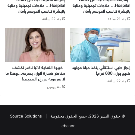
إشراقة الصيف تبدأ من BMG
إشراقة الصيف تبدأ من BMG
Hospital… علاجات تجميلية وعناية
Hospital… علاجات تجميلية وعناية
بالبشرة تناسب الموسم بأمان
بالبشرة تناسب الموسم بأمان
منذ 21 ساعة
منذ 22 ساعة
إنجاز طبي استثنائي ينقذ حياة مولود
خبيرة التغذية كاتيا ناضر تكشف
خديج بوزن 800 غرام!
مخاطر خسارة الوزن بسرعة…وهذا ما
لا تعرفونه عن إبر التنحيف!
منذ 22 ساعة
منذ يومين
© حقوق النشر 2026، جميع الحقوق محفوظة |
Source Solutions
Lebanon