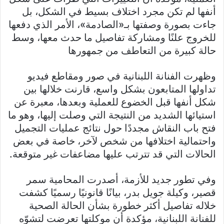
أنفها لم تكن مجرد اختلاف بسيط في الشكل، بل
جاءت بصورة وصفتها بـ«الصادمة»، الأمر الذي دفعها
للخروج علنًا ومشاركة تفاصيل ما حدث معها، وسط
حالة كبيرة من التعاطف من جمهورها
وظهرت الفنانة اللبنانية في صور ومقاطع فيديو
تداولها المتابعون بشكل واسع، قارنت خلالها بين
شكل أنفها قبل الخضوع للعملية وبعدها، معبرة عن
استيائها الشديد من النتيجة التي وصلت إليها، وهو ما
فتح باب النقاش مجددًا حول نتائج عمليات التجميل
واحتمالية اختلافها من شخص لآخر، خاصة في بعض
الحالات التي قد تترتب عليها مضاعفات غير متوقعة.
وفي تطور جديد للأزمة، أصدرت المحامية سمر
قصير، وكيلة جويل بدر، بيانًا قانونيًا رسميًا كشفت
خلاله تفاصيل أكثر خطورة بشأن الحالة الصحية
للفنانة اللبنانية، مؤكدة أن موكلتها تعرضت لتشوّه