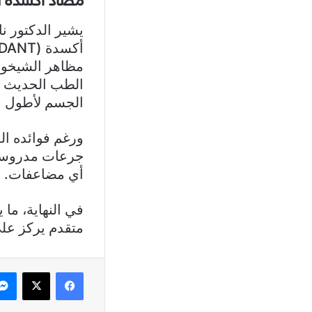
مضاد أكسدة لح
يشير الدكتور ن
مظاهر الشيخوخة
الجسم لأطول ف
ورغم فوائده ال
جرعات مدروسة 
أي مضاعفات.
في النهاية، ما
متقدم يركز على
فيسبوك
X