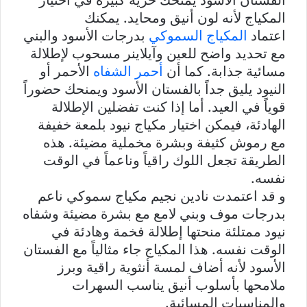
الفستان الأسود يمنحك حرية كبيرة في اختيار
المكياج لأنه لون أنيق ومحايد. يمكنك
اعتماد
المكياج السموكي
بدرجات الأسود والبني
مع تحديد واضح للعين وآيلاينر مسحوب لإطلالة
مسائية جذابة. كما أن
أحمر الشفاه
الأحمر أو
النيود يليق جداً بالفستان الأسود ويمنحك حضوراً
قوياً في العيد. أما إذا كنت تفضلين الإطلالة
الهادئة، فيمكن اختيار مكياج نيود بلمعة خفيفة
مع رموش كثيفة وبشرة مخملية مضيئة. هذه
الطريقة تجعل اللوك راقياً وناعماً في الوقت
نفسه.
و قد اعتمدت نادين نجيم مكياج سموكي ناعم
بدرجات موف وبني لامع مع بشرة مضيئة وشفاه
نيود ممتلئة منحتها إطلالة فخمة وهادئة في
الوقت نفسه. هذا المكياج جاء مثالياً مع الفستان
الأسود لأنه أضاف لمسة أنثوية راقية وبرز
ملامحها بأسلوب أنيق يناسب السهرات
والمناسبات المسائية.