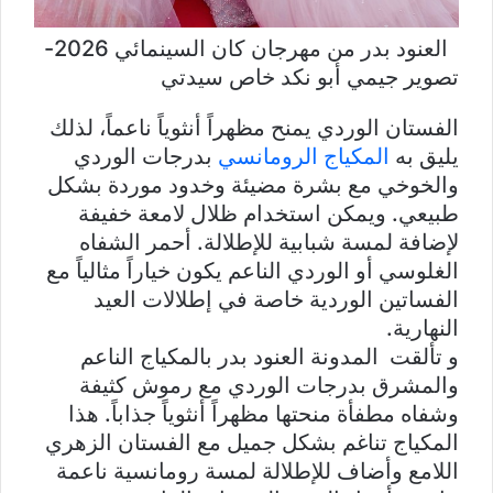
العنود بدر من مهرجان كان السينمائي 2026-
تصوير جيمي أبو نكد خاص سيدتي
الفستان الوردي يمنح مظهراً أنثوياً ناعماً، لذلك
يليق به
المكياج الرومانسي
بدرجات الوردي
والخوخي مع بشرة مضيئة وخدود موردة بشكل
طبيعي. ويمكن استخدام ظلال لامعة خفيفة
لإضافة لمسة شبابية للإطلالة. أحمر الشفاه
الغلوسي أو الوردي الناعم يكون خياراً مثالياً مع
الفساتين الوردية خاصة في إطلالات العيد
النهارية.
و تألقت المدونة العنود بدر بالمكياج الناعم
والمشرق بدرجات الوردي مع رموش كثيفة
وشفاه مطفأة منحتها مظهراً أنثوياً جذاباً. هذا
المكياج تناغم بشكل جميل مع الفستان الزهري
اللامع وأضاف للإطلالة لمسة رومانسية ناعمة