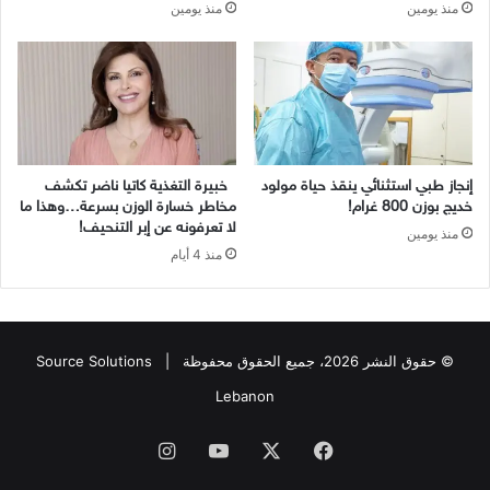
منذ يومين
منذ يومين
إنجاز طبي استثنائي ينقذ حياة مولود
خبيرة التغذية كاتيا ناضر تكشف
خديج بوزن 800 غرام!
مخاطر خسارة الوزن بسرعة…وهذا ما
لا تعرفونه عن إبر التنحيف!
منذ يومين
منذ 4 أيام
© حقوق النشر 2026، جميع الحقوق محفوظة |
Source Solutions
Lebanon
فيسبوك
X
يوتيوب
انستقرام