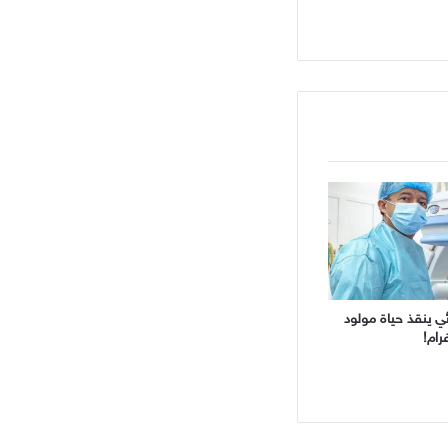
ئي ينقذ حياة مولود