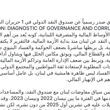
يثير التقرير الذي صدر رسمياً عن صندوق 
لأوساط المالية والمصرفية اللبنانية، كونه يُعد من أهم ال
نقد عن لبنان منذ بداية الأزمة المالية. فالتقرير لا ي
دية، بل يربطها مباشرةً بضعف الحوكمة والفساد البنيوي 
والقطاع المالي، ويوثق مكامن الخلل فيها ويتناول أدا
ية، ويربط بين ضعف الإدارة العامة وتراكم الأزمة المالية
ات المطلوبة لإستعادة ثقة المواطنين والمجتمع الدولي
 الفساد ليس ظاهرة هامشية في لبنان، بل عامل أساسي 
 في الإنهيار المالي.
ضمن سياق مفاوضات لبنان مع صندوق النقد، والمساعدات 
والفنية التي يقدمها في الفترة
تفاصيله والتعديلات عليه في تشرين أول 2025 من دو