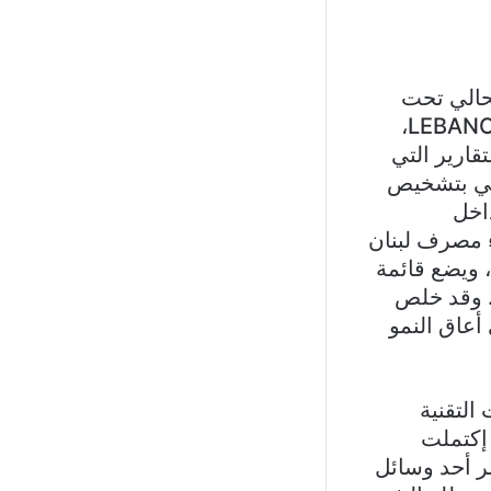
النقد الدولي في 1 حزيران الحالي تحت
عنوان LEBANON: DIAGNOSTIC OF GOVERNANCE AND CORRUPTION،
تقارير التي
كتفي بتشخيص
داخل
ء مصرف لبنان
، ويضع قائمة
. وقد خلص
أعاق النمو
التقنية
 ما بين نيسان 2022 ونيسان 2023. وقد إكتملت
ن نشره، لكن نشر أحد وسائل