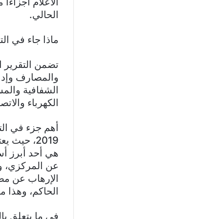
الاعلام أجزاءا
الحالي.
ماذا جاء في الت
تضمن التقرير ا
والمصارف وإدار
الشفافية والمس
الكهرباء والاتص
أهم جزء في الت
2019، حيث
هي أحد أبرز أس
عن المركزي، وي
الإرهاب عن مصرف
الحاكم، وهذا م
في ما يتعلق بال