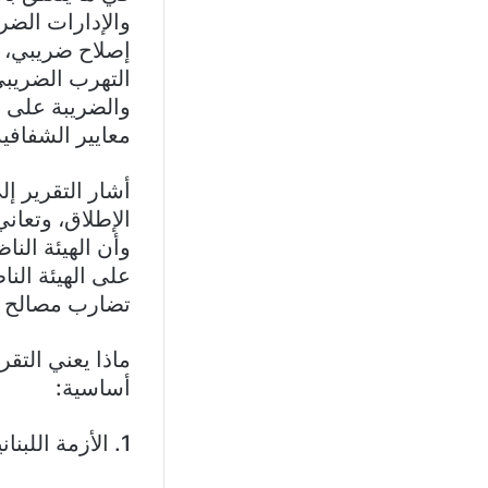
والإدارات الضري
إصلاح ضريبي، 
التهرب الضريبي
والضريبة على ا
معايير الشفافية
أشار التقرير إ
الإطلاق، وتعان
وأن الهيئة النا
على الهيئة الن
تضارب مصالح بي
ماذا يعني التق
أساسية:
1. الأزمة اللبنانية ليست أزمة مالية فقط، بل أزمة حوكمة وفساد.