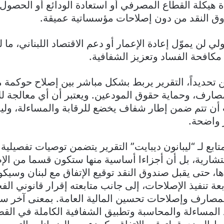
ادة هيكلة القطاع المصرفي أو استعادة الودائع أو الحصول
ق النقد من دون إصلاحات مؤسساتية عميقة.
ولي لن يموّل إعادة الإعمار أو دعم الاقتصاد اللبناني، ما 
ي مكافحة الفساد وتعزيز الشفافية.
ن تحديداً، التقرير يربط بشكل مباشر بين إصلاح حوكمة 
مصارف، وحماية حقوق المودعين. ويعتبر أن أي معالجة لل
أن تتم ضمن إطار شفاف يخضع للرقابة والمساءلة، ول
ر واضحة.
ع لـ “ليبانون ديبايت” التقرير يتضمن توصيات تفصيلية
ارية، بل أن أجزاءا أساسية منها ستكون قسما من الإ
ا، حتى يقبل صندوق النقد توقيع الإتفاق مع لبنان وسيكو
ة تنفيذ الإصلاحات، إلى جانب متابعته إقرار قانوني الفج
لمصارف وإصلاحات تحسين المالية العامة. بمعنى آخر س
المساءلة والمحاسبة وتطبيق الشفافية الكاملة في القطا