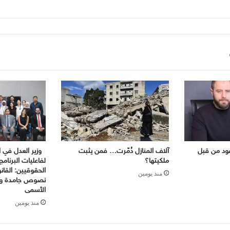
ود من قبل
آلاف المنازل دُمّرت… فمن يثبت
وزير العدل في ال
ملكيتها؟
لفاعليات البرنامج
الحقوقيين: القا
منذ يومين
نصوص جامدة والع
الأسمى
منذ يومين