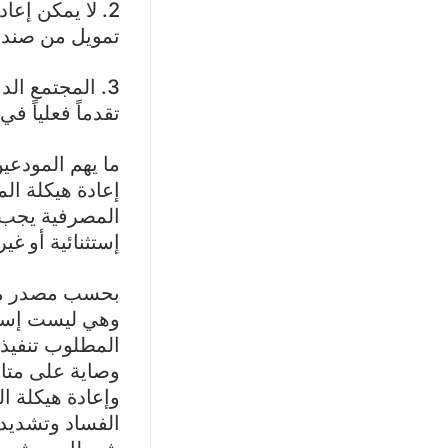
2. لا يمكن إع
تمويل من صندو
3. المجتمع الد
تقدماً فعلياً ف
ما يهم المودعي
إعادة هيكلة ال
المصرفية يجب 
إستثنائية أو غي
بحسب مصدر متاب
وهي ليست إستش
المطلوب تنفيذه
وصاية على متابع
وإعادة هيكلة ا
الفساد وتشديد 