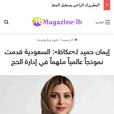
البطريرك الراعي يستقبل المطران كريستوف القسيس قبيل تسلّمه مهمته الجديدة لدى الأمم المتحدة
بح
القائمة
الرئيسية
/
علوم وتكنولوجيا
إيمان حميد لـ«عكاظ»: السعودية قدمت
نموذجاً عالمياً ملهماً في إدارة الحج