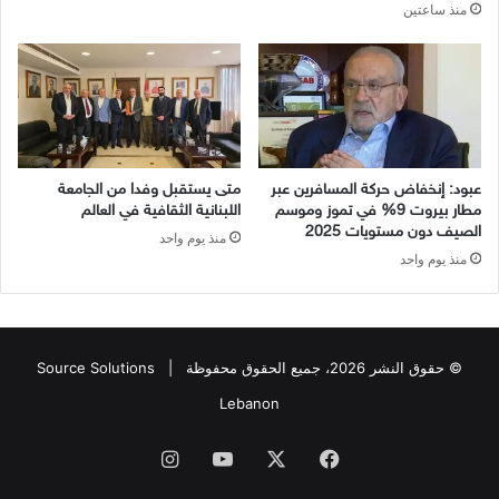
منذ ساعتين
عبود: إنخفاض حركة المسافرين عبر
متى يستقبل وفدا من الجامعة
مطار بيروت 9% في تموز وموسم
اللبنانية الثقافية في العالم
الصيف دون مستويات 2025
منذ يوم واحد
منذ يوم واحد
© حقوق النشر 2026، جميع الحقوق محفوظة |
Source Solutions
Lebanon
فيسبوك
X
يوتيوب
انستقرام