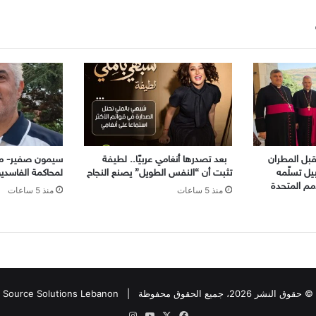
بل المطران
بعد تصدرها أنغامي عربيًا.. لطيفة
سيمون صفير- محكم
ل تسلّمه
تثبت أن “النفس الطويل” يصنع النجاح
لمحاكمة الفاسدين
مم المتحدة
منذ 5 ساعات
منذ 5 ساعات
© حقوق النشر 2026، جميع الحقوق محفوظة |
Source Solutions Lebanon
X
فيسبوك
يوتيوب
انستقرام