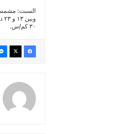
٣٠ كم/س.
فيسبوك
X