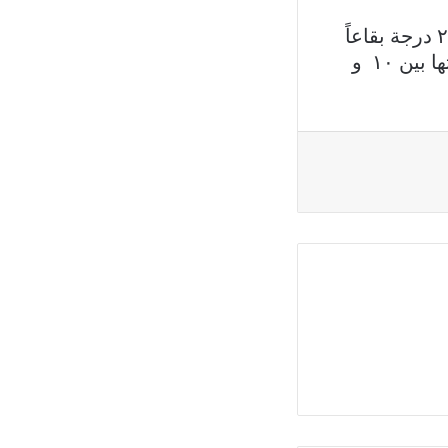
السبت: مشمس والحرارة تتراوح بين ١٩ و ٢٧ درجة ساحلا وبين ١٠ و ٢٩ درجة بقاعاً
وبين ١٣ و ٢٣ درجة على الـ ١٠٠٠ متر، فيما الرياح شمالية غربية وسرعتها بين ١٠ و