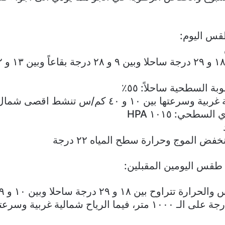
قس اليوم:
 السطحية ساحلاً: ٥٥٪
ا بين ١٠ و ٤٠ كم/س تنشط اقصى شمال لبنان
سطحي: ١٠١٥ HPA
فض الموج وحرارة سطح المياه ٢٢ درجة
طقس اليومين المقبلين: