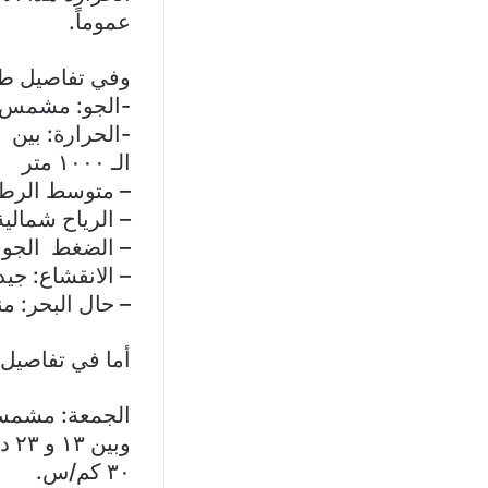
عموماً.
وفي تفاصيل ط
-الجو: مشمس
الـ ١٠٠٠ متر
– متوسط الرطوبة
– الرياح شمالية غربية وسرعته
– الضغط الجوي ال
– الانقشاع: جيد
– حال البحر: منخ
أما في تفاصيل 
٣٠ كم/س.