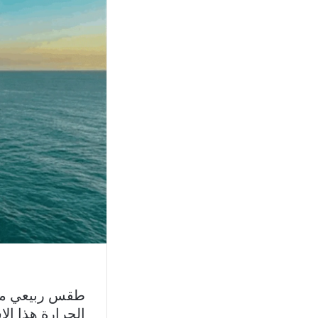
طقس ربيعي معتا
الحرارة هذا ال