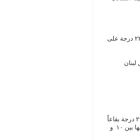
-الحرارة: بين ١٨ و ٢٩ درجة ساحلا وبين ٩ و ٢٨ درجة بقاعاً وبين ١٣ و ٢٢ درجة على
الجمعة: مشمس والحرارة تتراوح بين ١٨ و ٢٩ درجة ساحلا وبين ١٠ و ٢٩ درجة بقاعاً
وبين ١٣ و ٢٣ درجة على الـ ١٠٠٠ متر، فيما الرياح شمالية غربية وسرعتها بين ١٠ و