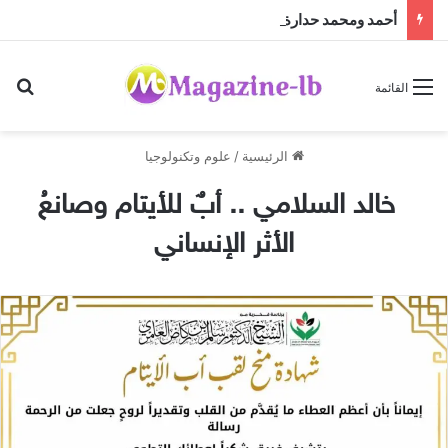
أحمد ومحمد حدارة… بصمة إنسانية وأعمال خيرية جعلتهما محل تقدير واحترام
بح
القائمة
الرئيسية
/
علوم وتكنولوجيا
خالد السلامي .. أبٌ للأيتام وصانعُ
الأثر الإنساني