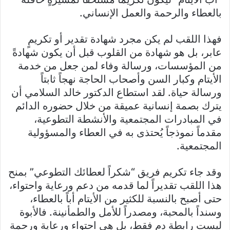
بالعطاء والرحمة والعمل الإنساني.
فهذا اللقب لم يكن مجرد شهادة تقدير أو تكريمٍ
عابر، بل هو شهادة من القلوب قبل أن يكون شهادةً
من المؤسسات، ورسالة وفاء لمن جعل من خدمة
الأيتام وكبار السن وأصحاب الحاجة نهجاً ثابتاً
ورسالة حياة. لقد استطاع الدكتور خالد السلامي أن
يترك بصمة إنسانية عميقة من خلال حضوره الدائم
في المبادرات المجتمعية والأنشطة التطوعية،
مقدماً نموذجاً يُحتذى به في العطاء والمسؤولية
المجتمعية.
وقد جاء تكريم فريق “شكراً لعطائك التطوعي” بمنح
هذا اللقب تقديراً لما قدمه من دعم ورعاية واحتواء،
حتى أصبح بالنسبة للكثير من الأيتام أباً بالعطاء،
وسنداً بالمحبة، ومصدراً للأمل والطمأنينة. فالأبوة
ليست رابطة دمٍ فقط، بل هي احتواء ورعاية ورحمة