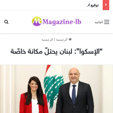
توقيع اتفاقية تعاون بين المجلس العربي للإبداع والابتكار والمجلس العربي للموهوبين والمتفوقين بالأردن
بح
القائمة
الرئيسية
/
الرئيسية
“الإسكوا”: لبنان يحتلّ مكانة خاصّة