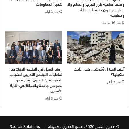
وحدها صاحبة قرار الحرب والسلم ولا
شعبة المعلومات
وطن من دون حقيقة وعدالة
منذ 3 أيام
ومحاسبة
منذ 16 ساعة
آلاف المنازل دُمّرت… فمن يثبت
وزير العدل في الجلسة الافتتاحية
ملكيتها؟
لفاعليات البرنامج التدريبي للشباب
الحقوقيين: القانون لبس مجرد
منذ 3 أيام
نصوص جامدة والعدالة هي الغاية
الأسمى
منذ 3 أيام
© حقوق النشر 2026، جميع الحقوق محفوظة |
Source Solutions