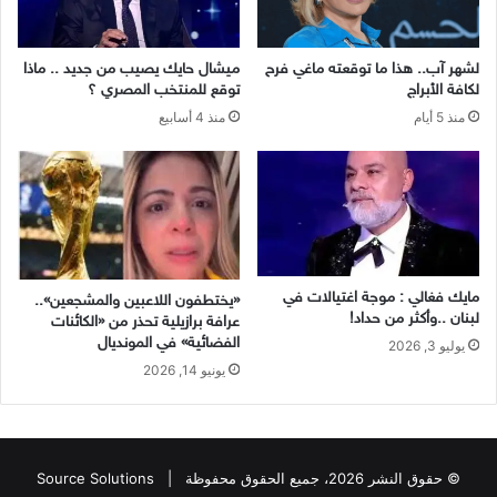
لشهر آب.. هذا ما توقعته ماغي فرح
ميشال حايك يصيب من جديد .. ماذا
لكافة الأبراج
توقع للمنتخب المصري ؟
منذ 5 أيام
منذ 4 أسابيع
مايك فغالي : موجة اغتيالات في
«يختطفون اللاعبين والمشجعين»..
لبنان ..وأكثر من حداد!
عرافة برازيلية تحذر من «الكائنات
الفضائية» في المونديال
يوليو 3, 2026
يونيو 14, 2026
© حقوق النشر 2026، جميع الحقوق محفوظة |
Source Solutions