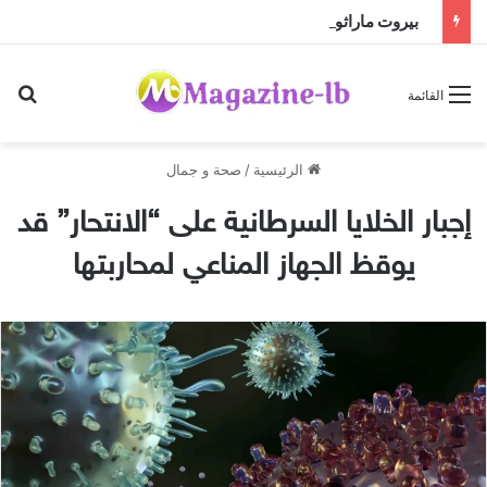
بيروت ماراثون وبلدية برمانا أطلقتا ” مهرجان برمانا للركض ” في مؤتمر صحافي حاشد والكلمات نوّهت بأهمية الحدث
بح
القائمة
الرئيسية
/
صحة و جمال
إجبار الخلايا السرطانية على “الانتحار” قد
يوقظ الجهاز المناعي لمحاربتها