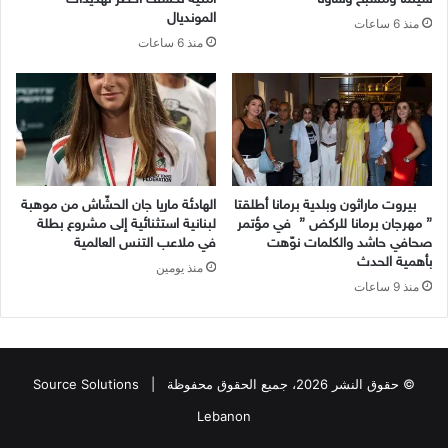
المونديال
منذ 6 ساعات
منذ 6 ساعات
بيروت ماراثون وبلدية برمانا أطلقتا
الهادئة ماريا جان الحشّاش من موهبة
” مهرجان برمانا للركض ” في مؤتمر
لبنانية استثنائية إلى مشروع بطلة
صحافي حاشد والكلمات نوّهت
في ملاعب التنس العالمية
بأهمية الحدث
منذ يومين
منذ 9 ساعات
© حقوق النشر 2026، جميع الحقوق محفوظة |
Source Solutions
Lebanon