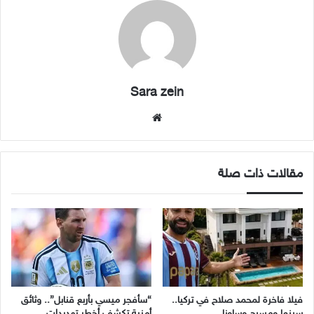
Sara zein
موقع
الويب
مقالات ذات صلة
فيلا فاخرة لمحمد صلاح في تركيا..
“سأفجر ميسي بأربع قنابل”.. وثائق
سينما ومسبح وساونا
أمنية تكشف أخطر تهديدات