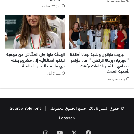
منذ 22 ساعة
منذ 22 ساعة
بيروت ماراثون وبلدية برمانا أطلقتا
الهادئة ماريا جان الحشّاش من موهبة
” مهرجان برمانا للركض ” في مؤتمر
لبنانية استثنائية إلى مشروع بطلة
صحافي حاشد والكلمات نوّهت
في ملاعب التنس العالمية
بأهمية الحدث
منذ 3 أيام
منذ يوم واحد
© حقوق النشر 2026، جميع الحقوق محفوظة |
Source Solutions
Lebanon
فيسبوك
X
يوتيوب
انستقرام