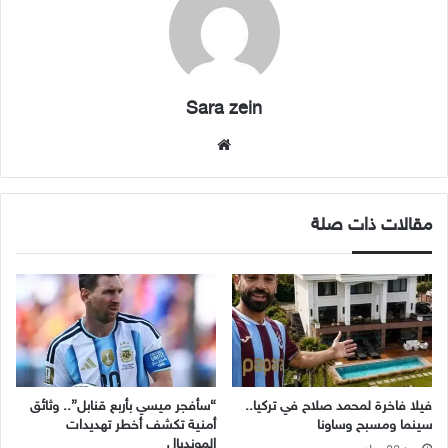
Sara zein
موقع
الويب
مقالات ذات صلة
فيلا فاخرة لمحمد صلاح في تركيا..
“سأفجر ميسي بأربع قنابل”.. وثائق
سينما ومسبح وساونا
أمنية تكشف أخطر تهديدات
المونديال