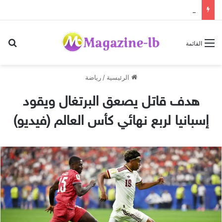
«سارة الحديدي» تواجه الجن زمباهولا على تياترو آفاق
بح
القائمة
الرئيسية
/
رياضة
هدف قاتل يصعق البرتغال ويقود
إسبانيا لربع نهائي كأس العالم (فيديو)